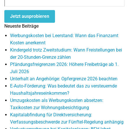
Jetzt ausprobieren
Neueste Beiträge
Werbungskosten bei Leerstand: Wann das Finanzamt
Kosten anerkennt
Kindergeld trotz Zweitstudium: Wann Freistellungen bei
der 20-Stunden-Grenze zählen
Pfändungsfreigrenzen 2026: Höhere Freibeträge ab 1.
Juli 2026
Unterhalt an Angehörige: Opfergrenze 2026 beachten
E-Auto-Förderung: Was bedeutet das zu versteuernde
Haushaltsjahreseinkommen?
Umzugskosten als Werbungskosten absetzen:
Taxikosten zur Wohnungsbesichtigung
Kapitalabfindung für Direktversicherung:
Verfassungsbeschwerde zur Fünftel-Regelung anhängig