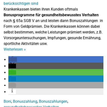
Krankenkassen bieten ihren Kunden oftmals
Bonusprogramme für gesundheitsbewusstes Verhalten
nach § 65a SGB V an und leisten dann Bonuszahlungen in
Form von Geldprämien. Die Krankenkassen können dabei
selbst bestimmen, welche Leistungen prämiert werden, z.B.
Vorsorgeuntersuchungen, Impfungen, gesunde Ernährung,
sportliche Aktivitäten usw.
Weiterlesen
»
Boni
,
Bonuszahlung
,
Bonuszahlungen
,