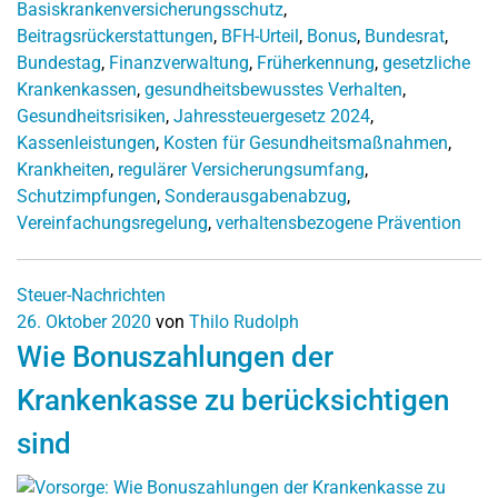
Basiskrankenversicherungsschutz
,
Beitragsrückerstattungen
,
BFH-Urteil
,
Bonus
,
Bundesrat
,
Bundestag
,
Finanzverwaltung
,
Früherkennung
,
gesetzliche
Krankenkassen
,
gesundheitsbewusstes Verhalten
,
Gesundheitsrisiken
,
Jahressteuergesetz 2024
,
Kassenleistungen
,
Kosten für Gesundheitsmaßnahmen
,
Krankheiten
,
regulärer Versicherungsumfang
,
Schutzimpfungen
,
Sonderausgabenabzug
,
Vereinfachungsregelung
,
verhaltensbezogene Prävention
Steuer-Nachrichten
26. Oktober 2020
von
Thilo Rudolph
Wie Bonuszahlungen der
Krankenkasse zu berücksichtigen
sind