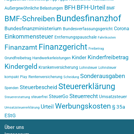
BFH-Urteil
BFH
Außergewöhnliche Belastungen
BMF
Bundesfinanzhof
BMF-Schreiben
Bundesfinanzministerium
Corona
Bundesverfassungsgericht
Einkommensteuer
Entfernungspauschale
Fahrtkosten
Finanzgericht
Finanzamt
Freibetrag
Kinderfreibetrag
Kinder
Grundfreibetrag
Handwerkerleistungen
Kindergeld
Krankenversicherung
Lohnsteuer
Lohnsteuer
Sonderausgaben
Rentenversicherung
kompakt
Play
Scheidung
Steuererklärung
Steuerbescheid
Spenden
Steuerrecht
SteuerGo
Umsatzsteuer
steuerfrei
Steuererstattung
Werbungskosten
Urteil
§ 35a
Umsatzsteuererklärung
EStG
Über uns