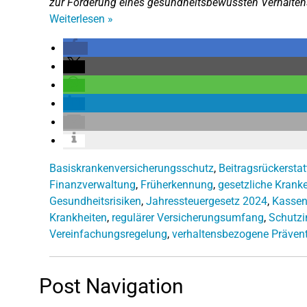
zur Förderung eines gesundheitsbewussten Verhalten
Weiterlesen
»
Basiskrankenversicherungsschutz
,
Beitragsrückersta
Finanzverwaltung
,
Früherkennung
,
gesetzliche Krank
Gesundheitsrisiken
,
Jahressteuergesetz 2024
,
Kassen
Krankheiten
,
regulärer Versicherungsumfang
,
Schutz
Vereinfachungsregelung
,
verhaltensbezogene Präven
Post Navigation