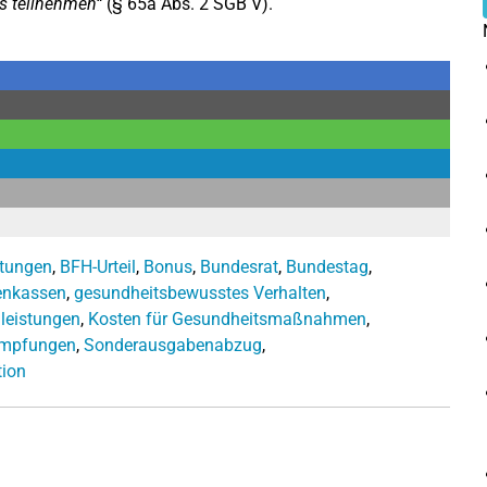
s teilnehmen“
(§ 65a Abs. 2 SGB V).
ttungen
,
BFH-Urteil
,
Bonus
,
Bundesrat
,
Bundestag
,
enkassen
,
gesundheitsbewusstes Verhalten
,
leistungen
,
Kosten für Gesundheitsmaßnahmen
,
impfungen
,
Sonderausgabenabzug
,
tion