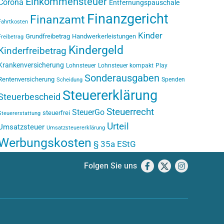
Einkommensteuer
Corona
Entfernungspauschale
Finanzgericht
Finanzamt
Fahrtkosten
Kinder
Grundfreibetrag
Handwerkerleistungen
Freibetrag
Kindergeld
Kinderfreibetrag
Krankenversicherung
Lohnsteuer
Lohnsteuer kompakt
Play
Sonderausgaben
Rentenversicherung
Spenden
Scheidung
Steuererklärung
Steuerbescheid
Steuerrecht
SteuerGo
steuerfrei
Steuererstattung
Urteil
Umsatzsteuer
Umsatzsteuererklärung
Werbungskosten
§ 35a EStG
Folgen Sie uns
Facebook
X
Instagram