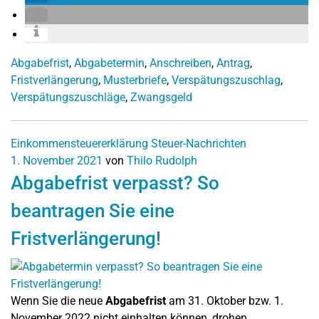
Abgabefrist
,
Abgabetermin
,
Anschreiben
,
Antrag
,
Fristverlängerung
,
Musterbriefe
,
Verspätungszuschlag
,
Verspätungszuschläge
,
Zwangsgeld
Einkommensteuererklärung
Steuer-Nachrichten
1. November 2021
von
Thilo Rudolph
Abgabefrist verpasst? So
beantragen Sie eine
Fristverlängerung!
Wenn Sie die neue
Abgabefrist
am 31. Oktober bzw. 1.
November 2022 nicht einhalten können, drohen