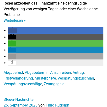
Regel akzeptiert das Finanzamt eine geringfügige
Verzögerung von wenigen Tagen oder einer Woche ohne
Probleme.
Weiterlesen
»
Abgabefrist
,
Abgabetermin
,
Anschreiben
,
Antrag
,
Fristverlängerung
,
Musterbriefe
,
Verspätungszuschlag
,
Verspätungszuschläge
,
Zwangsgeld
Steuer-Nachrichten
25. September 2023
von
Thilo Rudolph