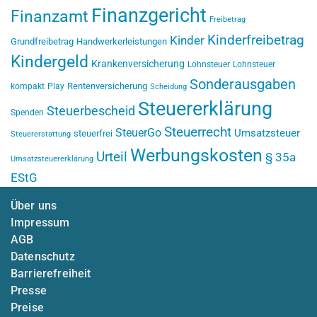
Finanzgericht
Finanzamt
Freibetrag
Kinderfreibetrag
Kinder
Grundfreibetrag
Handwerkerleistungen
Kindergeld
Krankenversicherung
Lohnsteuer
Lohnsteuer
Sonderausgaben
Rentenversicherung
kompakt
Play
Scheidung
Steuererklärung
Steuerbescheid
Spenden
Steuerrecht
SteuerGo
Umsatzsteuer
steuerfrei
Steuererstattung
Werbungskosten
Urteil
§ 35a
Umsatzsteuererklärung
EStG
Über uns
Impressum
AGB
Datenschutz
Barrierefreiheit
Presse
Preise