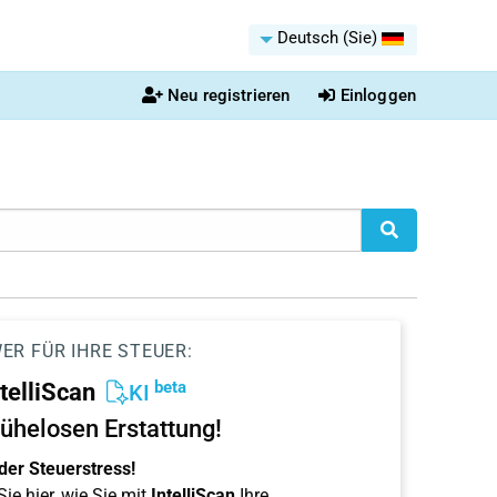
Deutsch (Sie)
Neu registrieren
Einloggen
ER FÜR IHRE STEUER:
beta
ntelliScan
KI
ühelosen Erstattung!
der Steuerstress!
ie hier, wie Sie mit
IntelliScan
Ihre