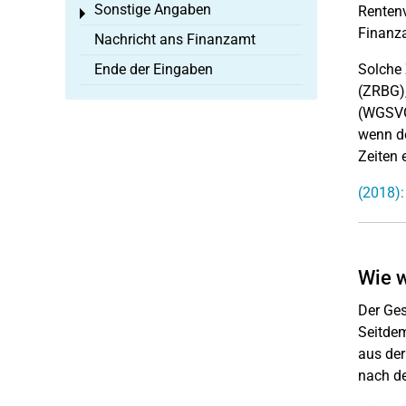
Sonstige Angaben
Rentenv
Toggle menu
Finanza
Nachricht ans Finanzamt
Ende der Eingaben
Solche 
(ZRBG),
(WGSVG)
wenn de
Zeiten 
(2018):
Wie w
Der Ges
Seitdem
aus der
nach de