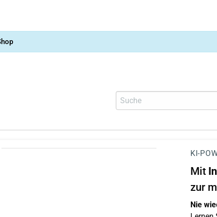
Shop
KI-POW
Mit
I
zur m
Nie wie
Lernen S