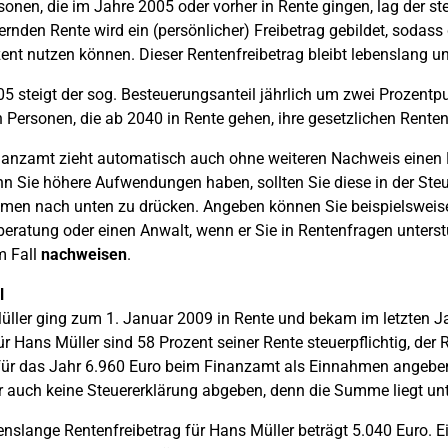
sonen, die im Jahre 2005 oder vorher in Rente gingen, lag der ste
ernden Rente wird ein (persönlicher) Freibetrag gebildet, sodass
ent nutzen können. Dieser Rentenfreibetrag bleibt lebenslang un
05 steigt der sog. Besteuerungsanteil jährlich um zwei Prozent
Personen, die ab 2040 in Rente gehen, ihre gesetzlichen Rente
anzamt zieht automatisch auch ohne weiteren Nachweis einen 
n Sie höhere Aufwendungen haben, sollten Sie diese in der Ste
en nach unten zu drücken. Angeben können Sie beispielsweise 
eratung oder einen Anwalt, wenn er Sie in Rentenfragen unterst
m Fall
nachweisen
.
l
ller ging zum 1. Januar 2009 in Rente und bekam im letzten Ja
ür Hans Müller sind 58 Prozent seiner Rente steuerpflichtig, der 
für das Jahr 6.960 Euro beim Finanzamt als Einnahmen angeben
 auch keine Steuererklärung abgeben, denn die Summe liegt unt
enslange Rentenfreibetrag für Hans Müller beträgt 5.040 Euro.