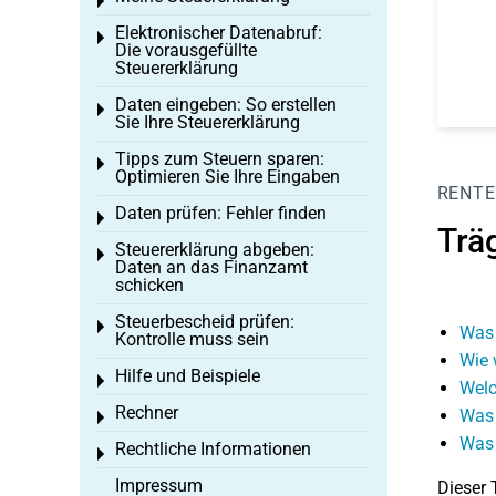
Toggle menu
Elektronischer Datenabruf:
Toggle menu
Die vorausgefüllte
Steuererklärung
Daten eingeben: So erstellen
Toggle menu
Sie Ihre Steuererklärung
Tipps zum Steuern sparen:
Toggle menu
Optimieren Sie Ihre Eingaben
RENTE
Daten prüfen: Fehler finden
Toggle menu
Trä
Steuererklärung abgeben:
Toggle menu
Daten an das Finanzamt
schicken
Steuerbescheid prüfen:
Toggle menu
Was 
Kontrolle muss sein
Wie 
Hilfe und Beispiele
Toggle menu
Welc
Rechner
Was 
Toggle menu
Was 
Rechtliche Informationen
Toggle menu
Impressum
Dieser 