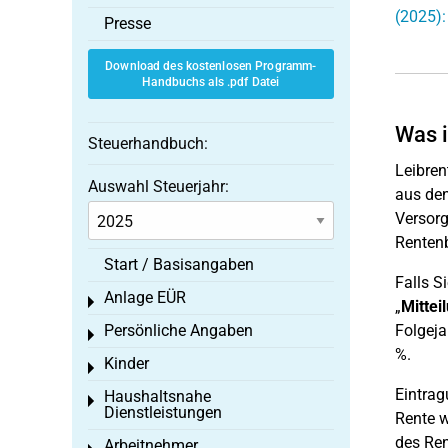
(2025):
Presse
Download des kostenlosen Programm-
Handbuchs als .pdf Datei
Was i
Steuerhandbuch:
Leibren
Auswahl Steuerjahr:
aus den
Versorg
Rentenb
Start / Basisangaben
Falls S
Anlage EÜR
Toggle menu
„
Mittei
Persönliche Angaben
Folgeja
Toggle menu
%.
Kinder
Toggle menu
Eintrag
Haushaltsnahe
Toggle menu
Dienstleistungen
Rente w
des Ren
Arbeitnehmer