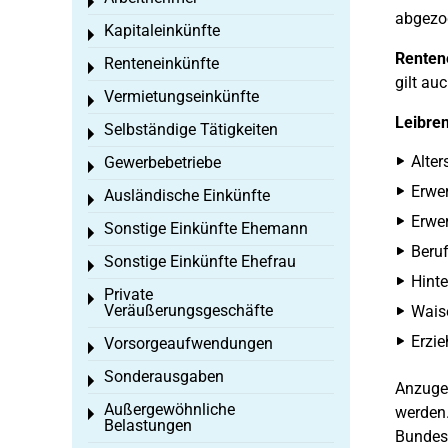
Toggle menu
abgezo
Kapitaleinkünfte
Toggle menu
Renten
Renteneinkünfte
Toggle menu
gilt au
Vermietungseinkünfte
Toggle menu
Leibren
Selbständige Tätigkeiten
Toggle menu
Alter
Gewerbebetriebe
Toggle menu
Erwe
Ausländische Einkünfte
Toggle menu
Erwer
Sonstige Einkünfte Ehemann
Toggle menu
Beruf
Sonstige Einkünfte Ehefrau
Toggle menu
Hinte
Private
Toggle menu
Veräußerungsgeschäfte
Wais
Erzie
Vorsorgeaufwendungen
Toggle menu
Sonderausgaben
Toggle menu
Anzuge
Außergewöhnliche
werden.
Toggle menu
Belastungen
Bundese