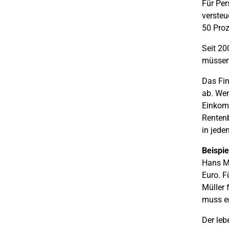
Für Per
versteu
50 Proz
Seit 20
müssen 
Das Fin
ab. Wen
Einkomm
Rentenb
in jede
Beispie
Hans Mü
Euro. F
Müller 
muss er
Der leb