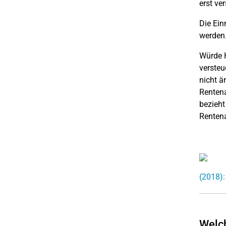
erst ve
Die Ei
werden
Würde H
versteu
nicht ä
Rentena
bezieht
Rentena
(2018):
Welch