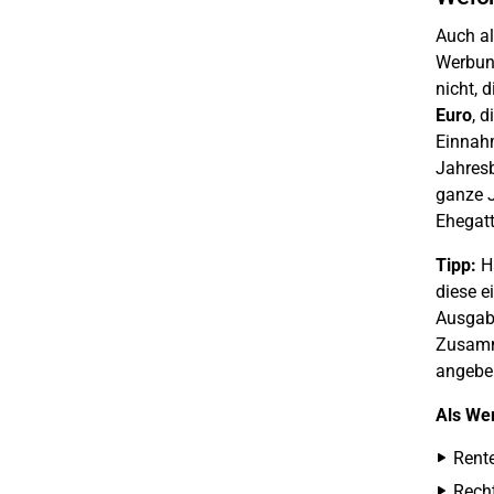
Auch al
Werbung
nicht, 
Euro
, 
Einnahm
Jahresb
ganze J
Ehegatt
Tipp:
Ha
diese e
Ausgabe
Zusamme
angeben
Als We
Rente
Recht