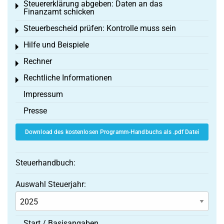
Steuererklärung abgeben: Daten an das
Toggle menu
Finanzamt schicken
Steuerbescheid prüfen: Kontrolle muss sein
Toggle menu
Hilfe und Beispiele
Toggle menu
Rechner
Toggle menu
Rechtliche Informationen
Toggle menu
Impressum
Presse
Download des kostenlosen Programm-Handbuchs als .pdf Datei
Steuerhandbuch:
Auswahl Steuerjahr:
Start / Basisangaben