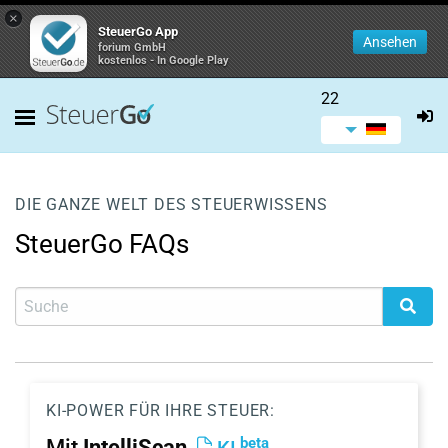
×
SteuerGo App
Ansehen
forium GmbH
kostenlos - In Google Play
22
DIE GANZE WELT DES STEUERWISSENS
SteuerGo FAQs
KI-POWER FÜR IHRE STEUER:
beta
Mit
IntelliScan