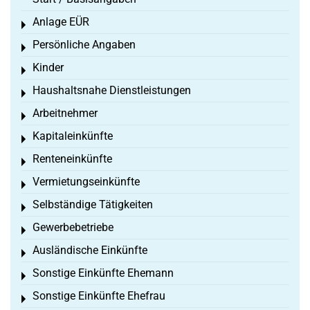
Anlage EÜR
Toggle menu
Persönliche Angaben
Toggle menu
Kinder
Toggle menu
Haushaltsnahe Dienstleistungen
Toggle menu
Arbeitnehmer
Toggle menu
Kapitaleinkünfte
Toggle menu
Renteneinkünfte
Toggle menu
Vermietungseinkünfte
Toggle menu
Selbständige Tätigkeiten
Toggle menu
Gewerbebetriebe
Toggle menu
Ausländische Einkünfte
Toggle menu
Sonstige Einkünfte Ehemann
Toggle menu
Sonstige Einkünfte Ehefrau
Toggle menu