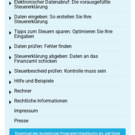
Elektronischer Datenabruf: Die vorausgefüllte
Toggle menu
Steuererklärung
Daten eingeben: So erstellen Sie Ihre
Toggle menu
Steuererklärung
Tipps zum Steuern sparen: Optimieren Sie Ihre
Toggle menu
Eingaben
Daten prüfen: Fehler finden
Toggle menu
Steuererklärung abgeben: Daten an das
Toggle menu
Finanzamt schicken
Steuerbescheid prüfen: Kontrolle muss sein
Toggle menu
Hilfe und Beispiele
Toggle menu
Rechner
Toggle menu
Rechtliche Informationen
Toggle menu
Impressum
Presse
Download des kostenlosen Programm-Handbuchs als .pdf Datei