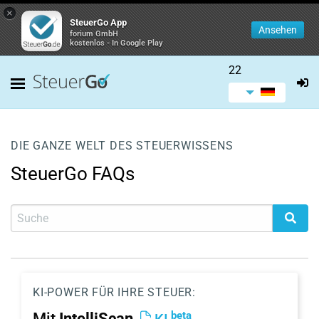
×
SteuerGo App
Ansehen
forium GmbH
kostenlos - In Google Play
22
DIE GANZE WELT DES STEUERWISSENS
SteuerGo FAQs
KI-POWER FÜR IHRE STEUER:
beta
Mit
IntelliScan