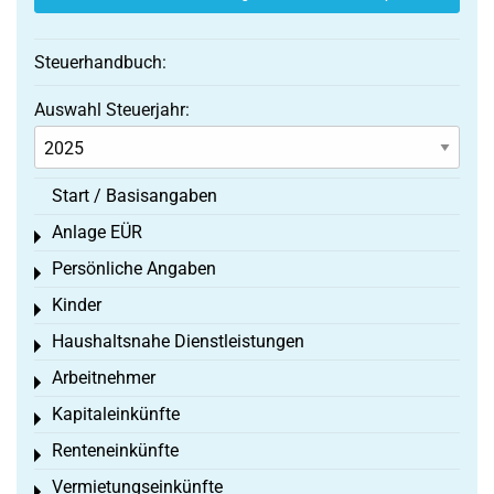
Steuerhandbuch:
Auswahl Steuerjahr:
Start / Basisangaben
Anlage EÜR
Toggle menu
Persönliche Angaben
Toggle menu
Kinder
Toggle menu
Haushaltsnahe Dienstleistungen
Toggle menu
Arbeitnehmer
Toggle menu
Kapitaleinkünfte
Toggle menu
Renteneinkünfte
Toggle menu
Vermietungseinkünfte
Toggle menu