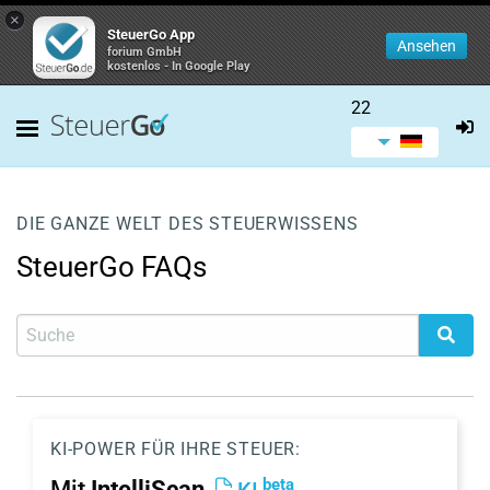
×
SteuerGo App
Ansehen
forium GmbH
kostenlos - In Google Play
22
DIE GANZE WELT DES STEUERWISSENS
SteuerGo FAQs
KI-POWER FÜR IHRE STEUER:
beta
Mit
IntelliScan