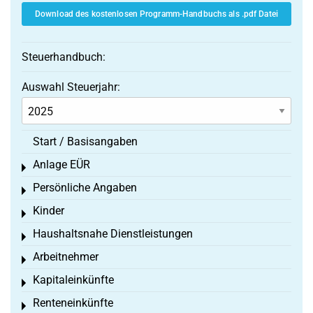
Download des kostenlosen Programm-Handbuchs als .pdf Datei
Steuerhandbuch:
Auswahl Steuerjahr:
Start / Basisangaben
Anlage EÜR
Toggle menu
Persönliche Angaben
Toggle menu
Kinder
Toggle menu
Haushaltsnahe Dienstleistungen
Toggle menu
Arbeitnehmer
Toggle menu
Kapitaleinkünfte
Toggle menu
Renteneinkünfte
Toggle menu