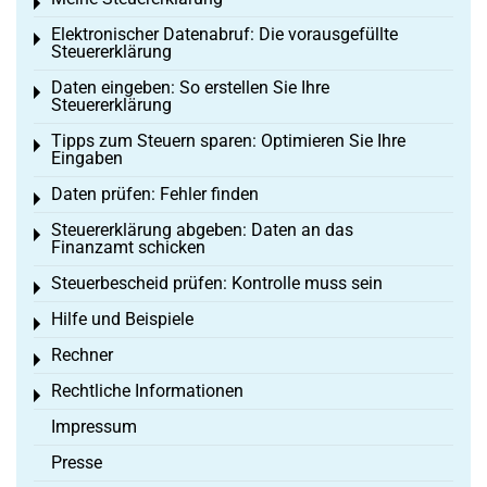
Toggle menu
Elektronischer Datenabruf: Die vorausgefüllte
Toggle menu
Steuererklärung
Daten eingeben: So erstellen Sie Ihre
Toggle menu
Steuererklärung
Tipps zum Steuern sparen: Optimieren Sie Ihre
Toggle menu
Eingaben
Daten prüfen: Fehler finden
Toggle menu
Steuererklärung abgeben: Daten an das
Toggle menu
Finanzamt schicken
Steuerbescheid prüfen: Kontrolle muss sein
Toggle menu
Hilfe und Beispiele
Toggle menu
Rechner
Toggle menu
Rechtliche Informationen
Toggle menu
Impressum
Presse