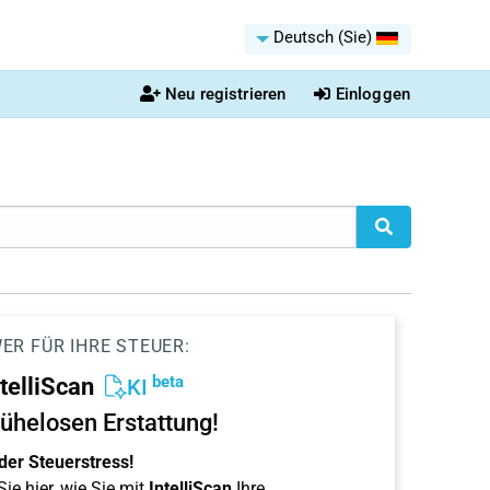
Deutsch (Sie)
Neu registrieren
Einloggen
ER FÜR IHRE STEUER:
beta
ntelliScan
KI
ühelosen Erstattung!
der Steuerstress!
ie hier, wie Sie mit
IntelliScan
Ihre