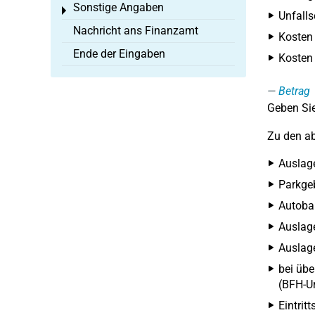
Sonstige Angaben
Toggle menu
Unfalls
Nachricht ans Finanzamt
Kosten 
Ende der Eingaben
Kosten 
Betrag
Geben Sie
Zu den a
Auslage
Parkge
Autobah
Auslag
Auslage
bei übe
(BFH-Ur
Eintrit