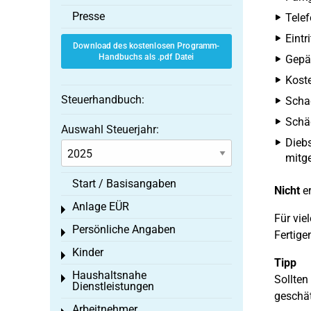
Presse
Telef
Eintr
Download des kostenlosen Programm-
Handbuchs als .pdf Datei
Gepä
Koste
Steuerhandbuch:
Schad
Schä
Auswahl Steuerjahr:
Diebs
mitg
Start / Basisangaben
Nicht
er
Anlage EÜR
Toggle menu
Für vie
Persönliche Angaben
Toggle menu
Fertige
Kinder
Toggle menu
Tipp
Haushaltsnahe
Toggle menu
Sollten
Dienstleistungen
geschät
Arbeitnehmer