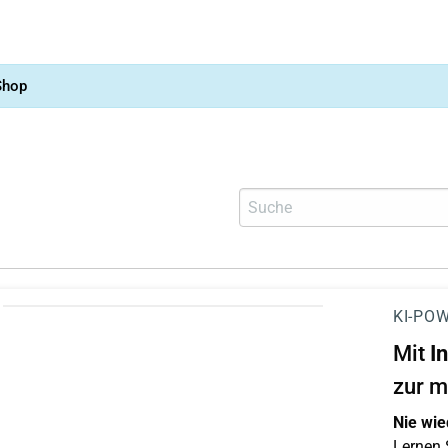
Shop
KI-POW
Mit
I
zur m
Nie wie
Lernen S