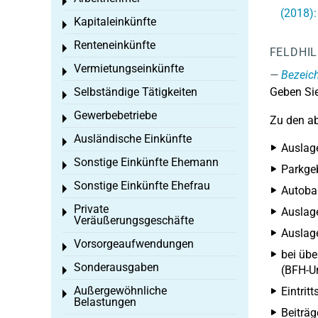
Toggle menu
(2018):
Kapitaleinkünfte
Toggle menu
Renteneinkünfte
Toggle menu
FELDHI
Vermietungseinkünfte
Toggle menu
Bezeic
Selbständige Tätigkeiten
Geben Sie
Toggle menu
Gewerbebetriebe
Toggle menu
Zu den a
Ausländische Einkünfte
Toggle menu
Auslage
Sonstige Einkünfte Ehemann
Toggle menu
Parkge
Sonstige Einkünfte Ehefrau
Toggle menu
Autobah
Private
Auslag
Toggle menu
Veräußerungsgeschäfte
Auslage
Vorsorgeaufwendungen
Toggle menu
bei übe
Sonderausgaben
(BFH-Ur
Toggle menu
Außergewöhnliche
Eintrit
Toggle menu
Belastungen
Beiträg