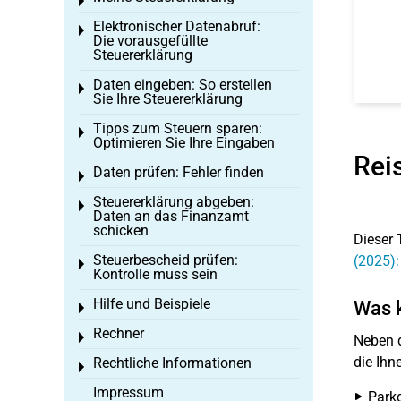
Toggle menu
Elektronischer Datenabruf:
Toggle menu
Die vorausgefüllte
Steuererklärung
Daten eingeben: So erstellen
Toggle menu
Sie Ihre Steuererklärung
Tipps zum Steuern sparen:
Toggle menu
Optimieren Sie Ihre Eingaben
Rei
Daten prüfen: Fehler finden
Toggle menu
Steuererklärung abgeben:
Toggle menu
Daten an das Finanzamt
schicken
Dieser 
Steuerbescheid prüfen:
(2025):
Toggle menu
Kontrolle muss sein
Hilfe und Beispiele
Was k
Toggle menu
Rechner
Toggle menu
Neben d
die Ihn
Rechtliche Informationen
Toggle menu
Impressum
Park