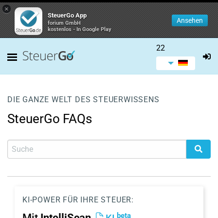
×
SteuerGo App
Ansehen
forium GmbH
kostenlos - In Google Play
22
DIE GANZE WELT DES STEUERWISSENS
SteuerGo FAQs
KI-POWER FÜR IHRE STEUER:
beta
Mit
IntelliScan