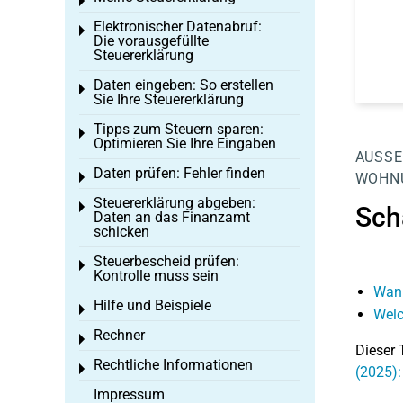
Toggle menu
Elektronischer Datenabruf:
Toggle menu
Die vorausgefüllte
Steuererklärung
Daten eingeben: So erstellen
Toggle menu
Sie Ihre Steuererklärung
Tipps zum Steuern sparen:
Toggle menu
Optimieren Sie Ihre Eingaben
AUSSE
Daten prüfen: Fehler finden
Toggle menu
WOHN
Steuererklärung abgeben:
Toggle menu
Sch
Daten an das Finanzamt
schicken
Steuerbescheid prüfen:
Toggle menu
Kontrolle muss sein
Wann
Hilfe und Beispiele
Toggle menu
Welc
Rechner
Toggle menu
Dieser 
Rechtliche Informationen
Toggle menu
(2025)
Impressum