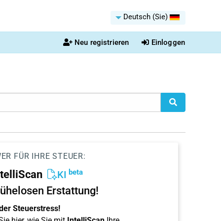
Deutsch (Sie)
Neu registrieren
Einloggen
ER FÜR IHRE STEUER:
beta
ntelliScan
KI
ühelosen Erstattung!
der Steuerstress!
ie hier, wie Sie mit
IntelliScan
Ihre