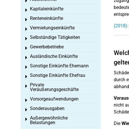
zugängl
Toggle menu
bedeute
Kapitaleinkünfte
Toggle menu
entspr
Renteneinkünfte
Toggle menu
(2018)
Vermietungseinkünfte
Toggle menu
Selbständige Tätigkeiten
Toggle menu
Gewerbebetriebe
Toggle menu
Welch
Ausländische Einkünfte
Toggle menu
gelt
Sonstige Einkünfte Ehemann
Toggle menu
Schäden
Sonstige Einkünfte Ehefrau
Toggle menu
durch 
Private
Toggle menu
abhand
Veräußerungsgeschäfte
Voraus
Vorsorgeaufwendungen
Toggle menu
nicht a
Sonderausgaben
Toggle menu
Schäden
Außergewöhnliche
Toggle menu
Belastungen
Die
Wie