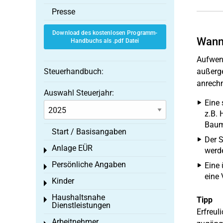
Presse
Download des kostenlosen Programm-
Wann
Handbuchs als .pdf Datei
Aufwen
Steuerhandbuch:
außerg
anrechn
Auswahl Steuerjahr:
Eine 
z.B. 
Baum
Start / Basisangaben
Der 
Anlage EÜR
werd
Toggle menu
Persönliche Angaben
Eine 
Toggle menu
eine 
Kinder
Toggle menu
Haushaltsnahe
Tipp
Toggle menu
Dienstleistungen
Erfreul
Arbeitnehmer