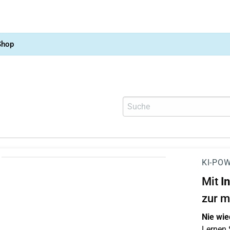
Shop
KI-POW
Mit
I
zur m
Nie wie
Lernen S