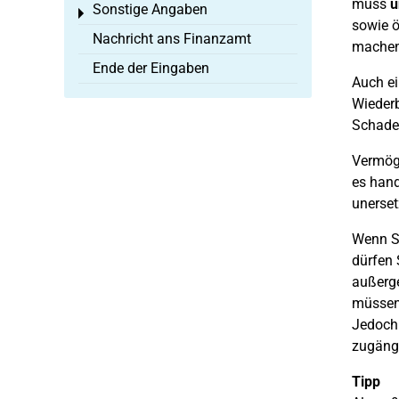
muss
u
Sonstige Angaben
Toggle menu
sowie ö
Nachricht ans Finanzamt
machen
Ende der Eingaben
Auch ei
Wiederb
Schaden
Vermöge
es hand
unerset
Wenn Si
dürfen 
außerge
müssen 
Jedoch
zugängl
Tipp