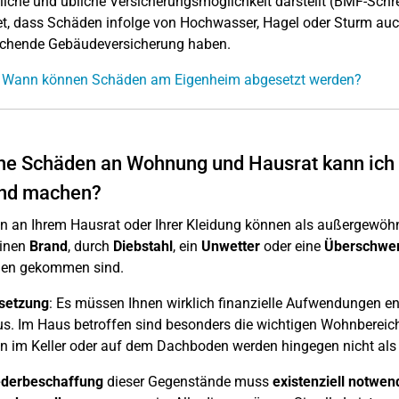
iche und übliche Versicherungsmöglichkeit darstellt (BMF-Schre
t, dass Schäden infolge von Hochwasser, Hagel oder Sturm auc
echende Gebäudeversicherung haben.
: Wann können Schäden am Eigenheim abgesetzt werden?
e Schäden an Wohnung und Hausrat kann ich
end machen?
 an Ihrem Hausrat oder Ihrer Kleidung können als außergewöhn
einen
Brand
, durch
Diebstahl
, ein
Unwetter
oder eine
Überschw
en gekommen sind.
setzung
: Es müssen Ihnen wirklich finanzielle Aufwendungen ent
us. Im Haus betroffen sind besonders die wichtigen Wohnberei
 im Keller oder auf dem Dachboden werden hingegen nicht als
derbeschaffung
dieser Gegenstände muss
existenziell
notwen