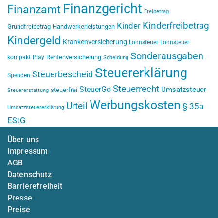
Finanzgericht
Finanzamt
Freibetrag
Kinderfreibetrag
Kinder
Grundfreibetrag
Handwerkerleistungen
Kindergeld
Krankenversicherung
Lohnsteuer
Lohnsteuer
Sonderausgaben
Rentenversicherung
kompakt
Play
Scheidung
Steuererklärung
Steuerbescheid
Spenden
Steuerrecht
SteuerGo
Umsatzsteuer
steuerfrei
Steuererstattung
Werbungskosten
Urteil
§ 35a
Umsatzsteuererklärung
EStG
Über uns
Impressum
AGB
Datenschutz
Barrierefreiheit
Presse
Preise