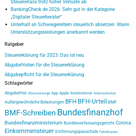
Steuererlass trotz hoher Verluste ab
BankingCheck.de 2026: Sehr gut in der Kategorie
„Digitaler Steuerberater“
Unterhalt an Schwiegereltern steuerlich absetzen: Wann
Unterstützungsleistungen anerkannt werden
Ratgeber
Steuererklärung für 2023: Das ist neu
Abgabefristen für die Steuererklärung
Abgabepflicht für die Steuererklärung
Schlagwörter
Abgabefrist
App
Apple
Arbeitnehmer
Altersvorsorge
Arbeitszimmer
BFH-Urteil
BFH
Außergewöhnliche Belastungen
BMF
Bundesfinanzhof
BMF-Schreiben
Bundesfinanzministerium
Corona
Bundesverfassungsgericht
Einkommensteuer
Entfernungspauschale
Fahrtkosten