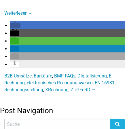
Weiterlesen
»
B2B-Umsätze
,
Barkäufe
,
BMF-FAQs
,
Digitalisierung
,
E-
Rechnung
,
elektronisches Rechnungswesen
,
EN 16931
,
Rechnungsstellung
,
XRechnung
,
ZUGFeRD —
Post Navigation