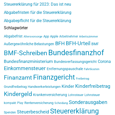
Steuererklärung für 2023: Das ist neu
Abgabefristen für die Steuererklärung
Abgabepflicht für die Steuererklärung
Schlagwörter
Abgabefrist
App
Apple
Arbeitnehmer
Altersvorsorge
Arbeitszimmer
BFH-Urteil
BFH
Außergewöhnliche Belastungen
BMF
Bundesfinanzhof
BMF-Schreiben
Bundesfinanzministerium
Corona
Bundesverfassungsgericht
Einkommensteuer
Entfernungspauschale
Fahrtkosten
Finanzgericht
Finanzamt
Freibetrag
Kinderfreibetrag
Kinder
Grundfreibetrag
Handwerkerleistungen
Kindergeld
Krankenversicherung
Lohnsteuer
Lohnsteuer
Sonderausgaben
Rentenversicherung
kompakt
Play
Scheidung
Steuererklärung
Steuerbescheid
Spenden