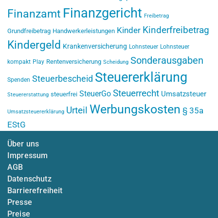
Finanzgericht
Finanzamt
Freibetrag
Kinderfreibetrag
Kinder
Grundfreibetrag
Handwerkerleistungen
Kindergeld
Krankenversicherung
Lohnsteuer
Lohnsteuer
Sonderausgaben
Rentenversicherung
kompakt
Play
Scheidung
Steuererklärung
Steuerbescheid
Spenden
Steuerrecht
SteuerGo
Umsatzsteuer
steuerfrei
Steuererstattung
Werbungskosten
Urteil
§ 35a
Umsatzsteuererklärung
EStG
Über uns
Impressum
AGB
Datenschutz
Barrierefreiheit
Presse
Preise