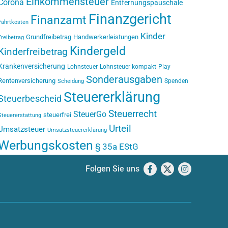
Einkommensteuer
Corona
Entfernungspauschale
Finanzgericht
Finanzamt
Fahrtkosten
Kinder
Grundfreibetrag
Handwerkerleistungen
Freibetrag
Kindergeld
Kinderfreibetrag
Krankenversicherung
Lohnsteuer
Lohnsteuer kompakt
Play
Sonderausgaben
Rentenversicherung
Spenden
Scheidung
Steuererklärung
Steuerbescheid
Steuerrecht
SteuerGo
steuerfrei
Steuererstattung
Urteil
Umsatzsteuer
Umsatzsteuererklärung
Werbungskosten
§ 35a EStG
Folgen Sie uns
Facebook
X
Instagram