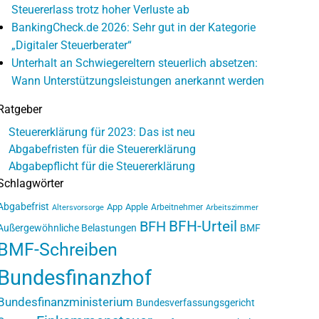
Steuererlass trotz hoher Verluste ab
BankingCheck.de 2026: Sehr gut in der Kategorie
„Digitaler Steuerberater“
Unterhalt an Schwiegereltern steuerlich absetzen:
Wann Unterstützungsleistungen anerkannt werden
Ratgeber
Steuererklärung für 2023: Das ist neu
Abgabefristen für die Steuererklärung
Abgabepflicht für die Steuererklärung
Schlagwörter
Abgabefrist
App
Apple
Arbeitnehmer
Altersvorsorge
Arbeitszimmer
BFH-Urteil
BFH
Außergewöhnliche Belastungen
BMF
BMF-Schreiben
Bundesfinanzhof
Bundesfinanzministerium
Bundesverfassungsgericht