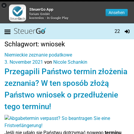
×
SteuerGo App
Ansehen
forium GmbH
kostenlos - In Google Play
22
Schlagwort:
wniosek
Niemieckie zeznanie podatkowe
3. November 2021
von
Nicole Schankin
Przegapili Państwo termin złożenia
zeznania? W ten sposób złożą
Państwo wniosek o przedłużenie
tego terminu!
Jeśli nie udało się Państwu dotrzymać nowego
terminu