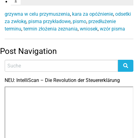
grzywna w celu przymuszenia
,
kara za opóźnienie
,
odsetki
za zwłokę
,
pisma przykładowe
,
pismo
,
przedłużenie
terminu
,
termin złożenia zeznania
,
wniosek
,
wzór pisma
Post Navigation
NEU: IntelliScan – Die Revolution der Steuererklärung