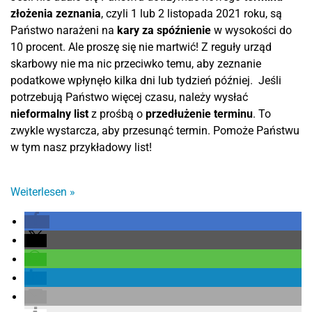
złożenia zeznania
, czyli 1 lub 2 listopada 2021 roku, są
Państwo narażeni na
kary za spóźnienie
w wysokości do
10 procent. Ale proszę się nie martwić! Z reguły urząd
skarbowy nie ma nic przeciwko temu, aby zeznanie
podatkowe wpłynęło kilka dni lub tydzień później.
Jeśli
potrzebują Państwo więcej czasu, należy wysłać
nieformalny list
z prośbą o
przedłużenie terminu
. To
zwykle wystarcza, aby przesunąć termin. Pomoże Państwu
w tym nasz przykładowy list!
Weiterlesen
»