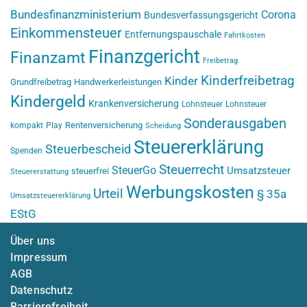
Bundesfinanzministerium
Corona
Bundesverfassungsgericht
Einkommensteuer
Entfernungspauschale
Fahrtkosten
Finanzgericht
Finanzamt
Freibetrag
Kinderfreibetrag
Kinder
Grundfreibetrag
Handwerkerleistungen
Kindergeld
Krankenversicherung
Lohnsteuer
Lohnsteuer
Sonderausgaben
Rentenversicherung
kompakt
Play
Scheidung
Steuererklärung
Steuerbescheid
Spenden
Steuerrecht
SteuerGo
Umsatzsteuer
steuerfrei
Steuererstattung
Werbungskosten
Urteil
§ 35a
Umsatzsteuererklärung
EStG
Über uns
Impressum
AGB
Datenschutz
Barrierefreiheit