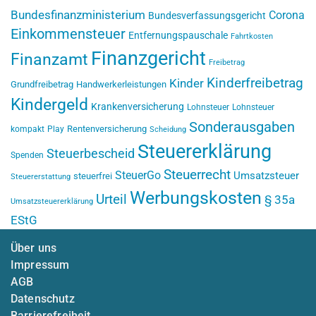
Bundesfinanzministerium
Corona
Bundesverfassungsgericht
Einkommensteuer
Entfernungspauschale
Fahrtkosten
Finanzgericht
Finanzamt
Freibetrag
Kinderfreibetrag
Kinder
Grundfreibetrag
Handwerkerleistungen
Kindergeld
Krankenversicherung
Lohnsteuer
Lohnsteuer
Sonderausgaben
Rentenversicherung
kompakt
Play
Scheidung
Steuererklärung
Steuerbescheid
Spenden
Steuerrecht
SteuerGo
Umsatzsteuer
steuerfrei
Steuererstattung
Werbungskosten
Urteil
§ 35a
Umsatzsteuererklärung
EStG
Über uns
Impressum
AGB
Datenschutz
Barrierefreiheit