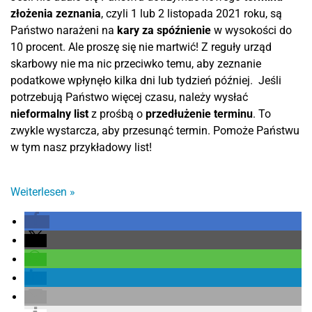
złożenia zeznania
, czyli 1 lub 2 listopada 2021 roku, są
Państwo narażeni na
kary za spóźnienie
w wysokości do
10 procent. Ale proszę się nie martwić! Z reguły urząd
skarbowy nie ma nic przeciwko temu, aby zeznanie
podatkowe wpłynęło kilka dni lub tydzień później.
Jeśli
potrzebują Państwo więcej czasu, należy wysłać
nieformalny list
z prośbą o
przedłużenie terminu
. To
zwykle wystarcza, aby przesunąć termin. Pomoże Państwu
w tym nasz przykładowy list!
Weiterlesen
»