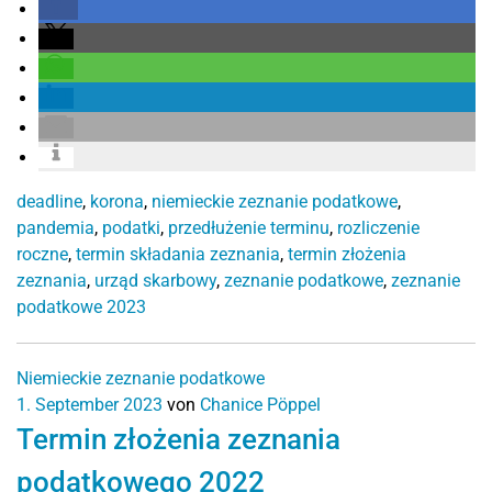
deadline
,
korona
,
niemieckie zeznanie podatkowe
,
pandemia
,
podatki
,
przedłużenie terminu
,
rozliczenie
roczne
,
termin składania zeznania
,
termin złożenia
zeznania
,
urząd skarbowy
,
zeznanie podatkowe
,
zeznanie
podatkowe 2023
Niemieckie zeznanie podatkowe
1. September 2023
von
Chanice Pöppel
Termin złożenia zeznania
podatkowego 2022