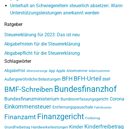
Unterhalt an Schwiegereltern steuerlich absetzen: Wann
Unterstützungsleistungen anerkannt werden
Ratgeber
Steuererklärung für 2023: Das ist neu
Abgabefristen für die Steuererklärung
Abgabepflicht für die Steuererklärung
Schlagwörter
Abgabefrist
App
Apple
Arbeitnehmer
Altersvorsorge
Arbeitszimmer
BFH-Urteil
BFH
Außergewöhnliche Belastungen
BMF
Bundesfinanzhof
BMF-Schreiben
Bundesfinanzministerium
Corona
Bundesverfassungsgericht
Einkommensteuer
Entfernungspauschale
Fahrtkosten
Finanzgericht
Finanzamt
Freibetrag
Kinderfreibetrag
Kinder
Grundfreibetrag
Handwerkerleistungen