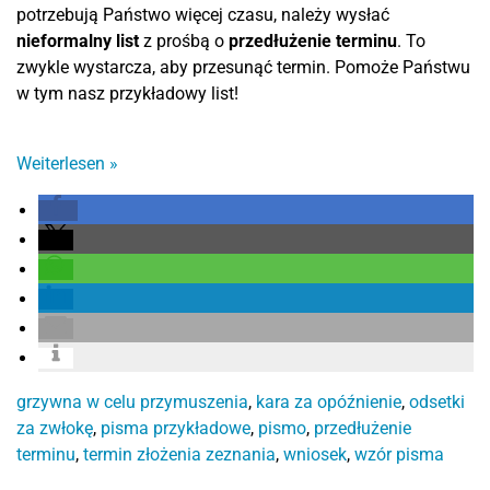
potrzebują Państwo więcej czasu, należy wysłać
nieformalny list
z prośbą o
przedłużenie terminu
. To
zwykle wystarcza, aby przesunąć termin. Pomoże Państwu
w tym nasz przykładowy list!
Weiterlesen
»
grzywna w celu przymuszenia
,
kara za opóźnienie
,
odsetki
za zwłokę
,
pisma przykładowe
,
pismo
,
przedłużenie
terminu
,
termin złożenia zeznania
,
wniosek
,
wzór pisma