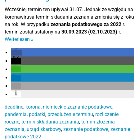
Wcześniej termin ten upływał 31.07. Jednak ze względu na
koronawirusa termin składania zeznania zmienia się z roku
na rok. W przypadku
zeznania podatkowego za 2022
r.
termin został ustalony na
30.09.2023 (02.10.2023)
r.
Weiterlesen
»
deadline
,
korona
,
niemieckie zeznanie podatkowe
,
pandemia
,
podatki
,
przedłużenie terminu
,
rozliczenie
roczne
,
termin składania zeznania
,
termin złożenia
zeznania
,
urząd skarbowy
,
zeznanie podatkowe
,
zeznanie
podatkowe 2022