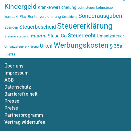
Kindergeld
Krankenversicherung
Lohnsteuer
Lohnsteuer
Sonderausgaben
Rentenversicherung
kompakt
Play
Scheidung
Steuererklärung
Steuerbescheid
Spenden
Steuerrecht
SteuerGo
Umsatzsteuer
steuerfrei
Steuererstattung
Werbungskosten
Urteil
§ 35a
Umsatzsteuererklärung
EStG
Über uns
Impressum
AGB
Datenschutz
Barrierefreiheit
Presse
Preise
Partnerprogramm
Vertrag widerrufen