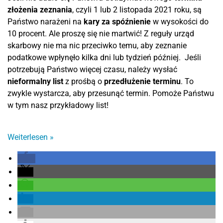
złożenia zeznania
, czyli 1 lub 2 listopada 2021 roku, są
Państwo narażeni na
kary za spóźnienie
w wysokości do
10 procent. Ale proszę się nie martwić! Z reguły urząd
skarbowy nie ma nic przeciwko temu, aby zeznanie
podatkowe wpłynęło kilka dni lub tydzień później.
Jeśli
potrzebują Państwo więcej czasu, należy wysłać
nieformalny list
z prośbą o
przedłużenie terminu
. To
zwykle wystarcza, aby przesunąć termin. Pomoże Państwu
w tym nasz przykładowy list!
Weiterlesen
»