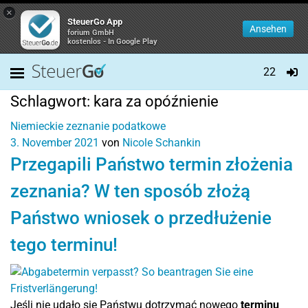
×
SteuerGo App
Ansehen
forium GmbH
kostenlos - In Google Play
22
Schlagwort:
kara za opóźnienie
Niemieckie zeznanie podatkowe
3. November 2021
von
Nicole Schankin
Przegapili Państwo termin złożenia
zeznania? W ten sposób złożą
Państwo wniosek o przedłużenie
tego terminu!
Jeśli nie udało się Państwu dotrzymać nowego
terminu