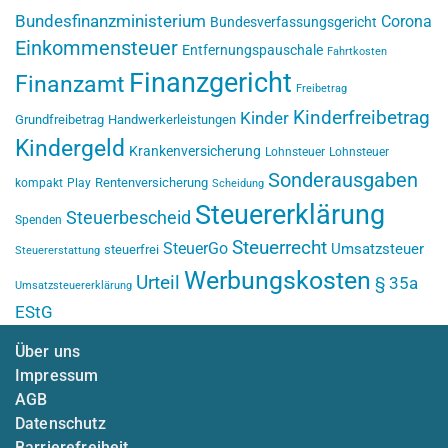
Bundesfinanzministerium
Corona
Bundesverfassungsgericht
Einkommensteuer
Entfernungspauschale
Fahrtkosten
Finanzgericht
Finanzamt
Freibetrag
Kinderfreibetrag
Kinder
Grundfreibetrag
Handwerkerleistungen
Kindergeld
Krankenversicherung
Lohnsteuer
Lohnsteuer
Sonderausgaben
Rentenversicherung
kompakt
Play
Scheidung
Steuererklärung
Steuerbescheid
Spenden
Steuerrecht
SteuerGo
Umsatzsteuer
steuerfrei
Steuererstattung
Werbungskosten
Urteil
§ 35a
Umsatzsteuererklärung
EStG
Über uns
Impressum
AGB
Datenschutz
Barrierefreiheit