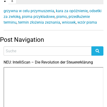
grzywna w celu przymuszenia
,
kara za opóźnienie
,
odsetki
za zwłokę
,
pisma przykładowe
,
pismo
,
przedłużenie
terminu
,
termin złożenia zeznania
,
wniosek
,
wzór pisma
Post Navigation
NEU: IntelliScan – Die Revolution der Steuererklärung