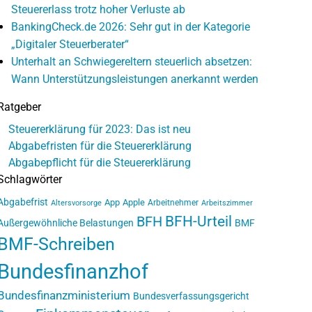
Steuererlass trotz hoher Verluste ab
BankingCheck.de 2026: Sehr gut in der Kategorie
„Digitaler Steuerberater“
Unterhalt an Schwiegereltern steuerlich absetzen:
Wann Unterstützungsleistungen anerkannt werden
Ratgeber
Steuererklärung für 2023: Das ist neu
Abgabefristen für die Steuererklärung
Abgabepflicht für die Steuererklärung
Schlagwörter
Abgabefrist
App
Apple
Arbeitnehmer
Altersvorsorge
Arbeitszimmer
BFH-Urteil
BFH
Außergewöhnliche Belastungen
BMF
BMF-Schreiben
Bundesfinanzhof
Bundesfinanzministerium
Bundesverfassungsgericht