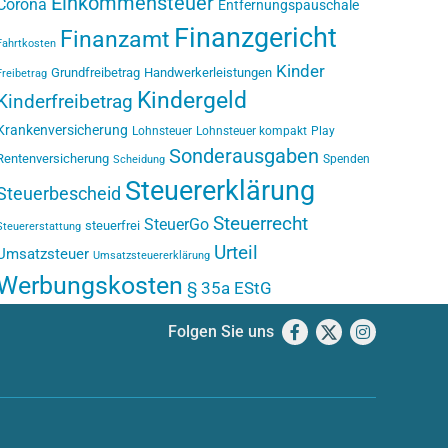
Einkommensteuer
Corona
Entfernungspauschale
Finanzgericht
Finanzamt
Fahrtkosten
Kinder
Grundfreibetrag
Handwerkerleistungen
Freibetrag
Kindergeld
Kinderfreibetrag
Krankenversicherung
Lohnsteuer
Lohnsteuer kompakt
Play
Sonderausgaben
Rentenversicherung
Spenden
Scheidung
Steuererklärung
Steuerbescheid
Steuerrecht
SteuerGo
steuerfrei
Steuererstattung
Urteil
Umsatzsteuer
Umsatzsteuererklärung
Werbungskosten
§ 35a EStG
Folgen Sie uns
Facebook
X
Instagram