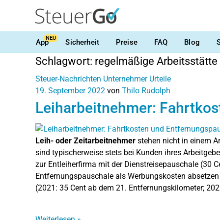
NEU
App
Sicherheit
Preise
FAQ
Blog
Schlagwort:
regelmäßige Arbeitsstätte
Steuer-Nachrichten
Unternehmer
Urteile
19. September 2022
von
Thilo Rudolph
Leiharbeitnehmer: Fahrtko
Leih- oder Zeitarbeitnehmer
stehen nicht in einem Ar
sind typischerweise stets bei Kunden ihres Arbeitgebers
zur Entleiherfirma mit der Dienstreisepauschale (30 Ce
Entfernungspauschale als Werbungskosten absetzen 
(2021: 35 Cent ab dem 21. Entfernungskilometer; 202
Weiterlesen
»