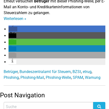
Erneut versuchen
Betrüger
mit dieser Phishing-Welle, per E-
Mail an Konto- und Kreditkarteninformationen von
Steuerzahlern zu gelangen.
Weiterlesen
»
Betrüger
,
Bundeszentralamt für Steuern
,
BZSt
,
etrug
,
Phishing
,
Phishing-Mail
,
Phishing-Welle
,
SPAM
,
Warnung
Post Navigation