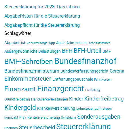
Steuererklärung für 2023: Das ist neu
Abgabefristen für die Steuererklärung
Abgabepflicht für die Steuererklärung
Schlagwörter
Abgabefrist
App
Apple
Arbeitnehmer
Altersvorsorge
Arbeitszimmer
BFH-Urteil
BFH
Außergewöhnliche Belastungen
BMF
Bundesfinanzhof
BMF-Schreiben
Bundesfinanzministerium
Corona
Bundesverfassungsgericht
Einkommensteuer
Entfernungspauschale
Fahrtkosten
Finanzgericht
Finanzamt
Freibetrag
Kinderfreibetrag
Kinder
Grundfreibetrag
Handwerkerleistungen
Kindergeld
Krankenversicherung
Lohnsteuer
Lohnsteuer
Sonderausgaben
Rentenversicherung
kompakt
Play
Scheidung
Steuererklärung
Steuerbescheid
Spenden