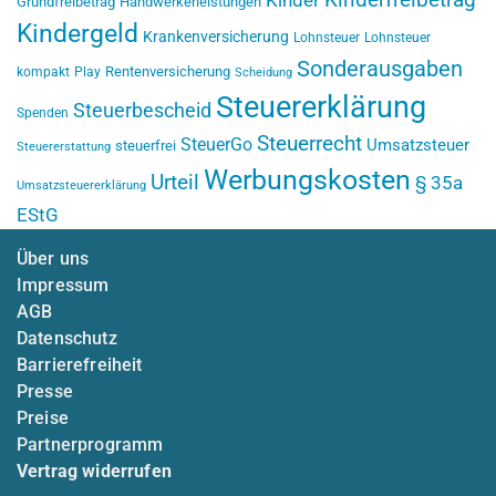
Kinderfreibetrag
Kinder
Grundfreibetrag
Handwerkerleistungen
Kindergeld
Krankenversicherung
Lohnsteuer
Lohnsteuer
Sonderausgaben
Rentenversicherung
kompakt
Play
Scheidung
Steuererklärung
Steuerbescheid
Spenden
Steuerrecht
SteuerGo
Umsatzsteuer
steuerfrei
Steuererstattung
Werbungskosten
Urteil
§ 35a
Umsatzsteuererklärung
EStG
Über uns
Impressum
AGB
Datenschutz
Barrierefreiheit
Presse
Preise
Partnerprogramm
Vertrag widerrufen