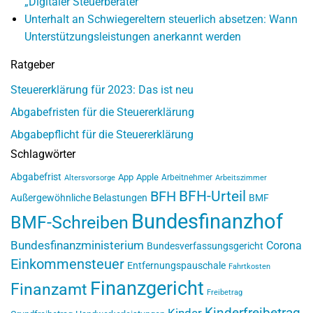
„Digitaler Steuerberater“
Unterhalt an Schwiegereltern steuerlich absetzen: Wann
Unterstützungsleistungen anerkannt werden
Ratgeber
Steuererklärung für 2023: Das ist neu
Abgabefristen für die Steuererklärung
Abgabepflicht für die Steuererklärung
Schlagwörter
Abgabefrist
App
Apple
Arbeitnehmer
Altersvorsorge
Arbeitszimmer
BFH-Urteil
BFH
Außergewöhnliche Belastungen
BMF
Bundesfinanzhof
BMF-Schreiben
Bundesfinanzministerium
Corona
Bundesverfassungsgericht
Einkommensteuer
Entfernungspauschale
Fahrtkosten
Finanzgericht
Finanzamt
Freibetrag