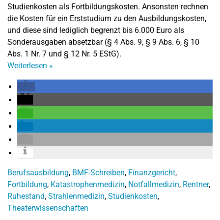
Studienkosten als Fortbildungskosten. Ansonsten rechnen
die Kosten für ein Erststudium zu den Ausbildungskosten,
und diese sind lediglich begrenzt bis 6.000 Euro als
Sonderausgaben absetzbar (§ 4 Abs. 9, § 9 Abs. 6, § 10
Abs. 1 Nr. 7 und § 12 Nr. 5 EStG).
Weiterlesen
»
Berufsausbildung
,
BMF-Schreiben
,
Finanzgericht
,
Fortbildung
,
Katastrophenmedizin
,
Notfallmedizin
,
Rentner
,
Ruhestand
,
Strahlenmedizin
,
Studienkosten
,
Theaterwissenschaften