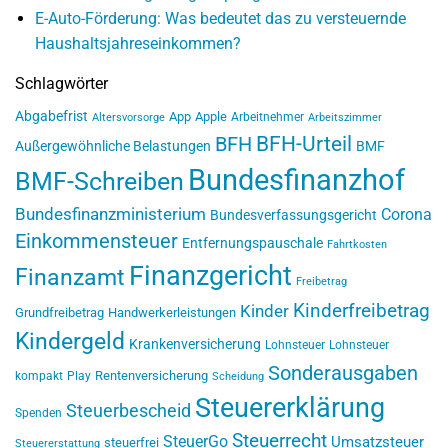
E-Auto-Förderung: Was bedeutet das zu versteuernde
Haushaltsjahreseinkommen?
Schlagwörter
Abgabefrist
App
Apple
Arbeitnehmer
Altersvorsorge
Arbeitszimmer
BFH-Urteil
BFH
Außergewöhnliche Belastungen
BMF
Bundesfinanzhof
BMF-Schreiben
Bundesfinanzministerium
Corona
Bundesverfassungsgericht
Einkommensteuer
Entfernungspauschale
Fahrtkosten
Finanzgericht
Finanzamt
Freibetrag
Kinderfreibetrag
Kinder
Grundfreibetrag
Handwerkerleistungen
Kindergeld
Krankenversicherung
Lohnsteuer
Lohnsteuer
Sonderausgaben
Rentenversicherung
kompakt
Play
Scheidung
Steuererklärung
Steuerbescheid
Spenden
Steuerrecht
SteuerGo
Umsatzsteuer
steuerfrei
Steuererstattung