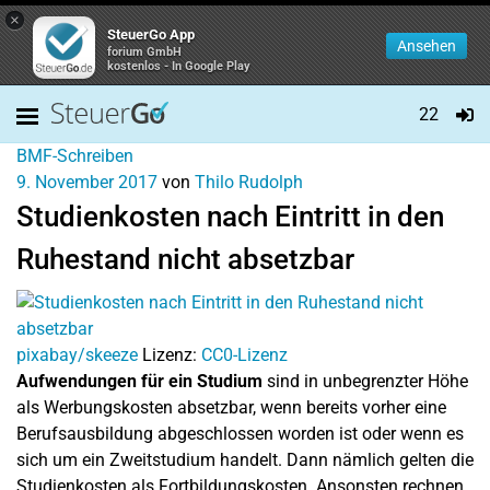
×
SteuerGo App
Ansehen
forium GmbH
kostenlos - In Google Play
22
BMF-Schreiben
9. November 2017
von
Thilo Rudolph
Studienkosten nach Eintritt in den
Ruhestand nicht absetzbar
pixabay/skeeze
Lizenz:
CC0-Lizenz
Aufwendungen für ein Studium
sind in unbegrenzter Höhe
als Werbungskosten absetzbar, wenn bereits vorher eine
Berufsausbildung abgeschlossen worden ist oder wenn es
sich um ein Zweitstudium handelt. Dann nämlich gelten die
Studienkosten als Fortbildungskosten. Ansonsten rechnen