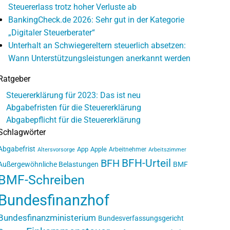
Steuererlass trotz hoher Verluste ab
BankingCheck.de 2026: Sehr gut in der Kategorie
„Digitaler Steuerberater“
Unterhalt an Schwiegereltern steuerlich absetzen:
Wann Unterstützungsleistungen anerkannt werden
Ratgeber
Steuererklärung für 2023: Das ist neu
Abgabefristen für die Steuererklärung
Abgabepflicht für die Steuererklärung
Schlagwörter
Abgabefrist
App
Apple
Arbeitnehmer
Altersvorsorge
Arbeitszimmer
BFH-Urteil
BFH
Außergewöhnliche Belastungen
BMF
BMF-Schreiben
Bundesfinanzhof
Bundesfinanzministerium
Bundesverfassungsgericht