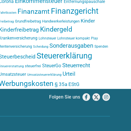
Einkommensteuer
Corona
Entfernungspauschale
Finanzgericht
Finanzamt
Fahrtkosten
Kinder
Grundfreibetrag
Handwerkerleistungen
Freibetrag
Kindergeld
Kinderfreibetrag
Krankenversicherung
Lohnsteuer
Lohnsteuer kompakt
Play
Sonderausgaben
Rentenversicherung
Spenden
Scheidung
Steuererklärung
Steuerbescheid
Steuerrecht
SteuerGo
steuerfrei
Steuererstattung
Urteil
Umsatzsteuer
Umsatzsteuererklärung
Werbungskosten
§ 35a EStG
Folgen Sie uns
Facebook
X
Instagram