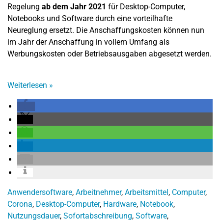
Regelung
ab dem Jahr 2021
für Desktop-Computer,
Notebooks und Software durch eine vorteilhafte
Neureglung ersetzt. Die Anschaffungskosten können nun
im Jahr der Anschaffung in vollem Umfang als
Werbungskosten oder Betriebsausgaben abgesetzt werden.
Weiterlesen
»
Anwendersoftware
,
Arbeitnehmer
,
Arbeitsmittel
,
Computer
,
Corona
,
Desktop-Computer
,
Hardware
,
Notebook
,
Nutzungsdauer
,
Sofortabschreibung
,
Software
,