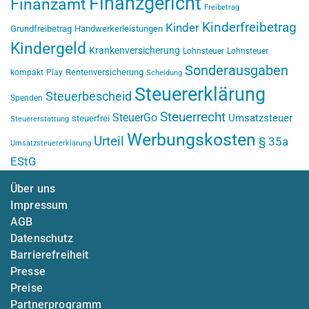
Finanzgericht
Finanzamt
Freibetrag
Kinderfreibetrag
Kinder
Grundfreibetrag
Handwerkerleistungen
Kindergeld
Krankenversicherung
Lohnsteuer
Lohnsteuer
Sonderausgaben
Rentenversicherung
kompakt
Play
Scheidung
Steuererklärung
Steuerbescheid
Spenden
Steuerrecht
SteuerGo
Umsatzsteuer
steuerfrei
Steuererstattung
Werbungskosten
Urteil
§ 35a
Umsatzsteuererklärung
EStG
Über uns
Impressum
AGB
Datenschutz
Barrierefreiheit
Presse
Preise
Partnerprogramm