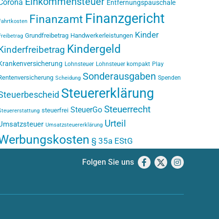
Einkommensteuer
Corona
Entfernungspauschale
Finanzgericht
Finanzamt
Fahrtkosten
Kinder
Grundfreibetrag
Handwerkerleistungen
Freibetrag
Kindergeld
Kinderfreibetrag
Krankenversicherung
Lohnsteuer
Lohnsteuer kompakt
Play
Sonderausgaben
Rentenversicherung
Spenden
Scheidung
Steuererklärung
Steuerbescheid
Steuerrecht
SteuerGo
steuerfrei
Steuererstattung
Urteil
Umsatzsteuer
Umsatzsteuererklärung
Werbungskosten
§ 35a EStG
Folgen Sie uns
Facebook
X
Instagram