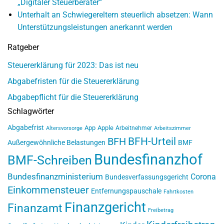
„Digitaler Steuerberater“
Unterhalt an Schwiegereltern steuerlich absetzen: Wann
Unterstützungsleistungen anerkannt werden
Ratgeber
Steuererklärung für 2023: Das ist neu
Abgabefristen für die Steuererklärung
Abgabepflicht für die Steuererklärung
Schlagwörter
Abgabefrist
App
Apple
Arbeitnehmer
Altersvorsorge
Arbeitszimmer
BFH-Urteil
BFH
Außergewöhnliche Belastungen
BMF
Bundesfinanzhof
BMF-Schreiben
Bundesfinanzministerium
Corona
Bundesverfassungsgericht
Einkommensteuer
Entfernungspauschale
Fahrtkosten
Finanzgericht
Finanzamt
Freibetrag