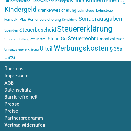
Kinderfreibetrag
Kinder
Grundfreibetrag
Handwerkerleistungen
Kindergeld
Krankenversicherung
Lohnsteuer
Lohnsteuer
Sonderausgaben
Rentenversicherung
kompakt
Play
Scheidung
Steuererklärung
Steuerbescheid
Spenden
Steuerrecht
SteuerGo
Umsatzsteuer
steuerfrei
Steuererstattung
Werbungskosten
Urteil
§ 35a
Umsatzsteuererklärung
EStG
Über uns
Impressum
AGB
Datenschutz
Barrierefreiheit
Presse
Preise
Partnerprogramm
Vertrag widerrufen