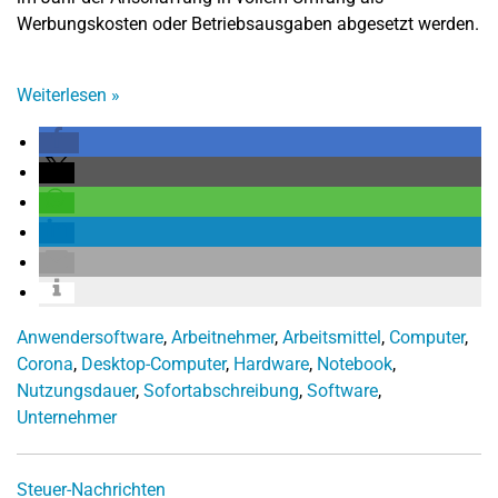
Werbungskosten oder Betriebsausgaben abgesetzt werden.
Weiterlesen
»
Anwendersoftware
,
Arbeitnehmer
,
Arbeitsmittel
,
Computer
,
Corona
,
Desktop-Computer
,
Hardware
,
Notebook
,
Nutzungsdauer
,
Sofortabschreibung
,
Software
,
Unternehmer
Steuer-Nachrichten