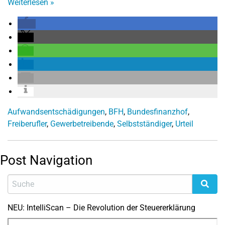
Weiterlesen
»
Aufwandsentschädigungen
,
BFH
,
Bundesfinanzhof
,
Freiberufler
,
Gewerbetreibende
,
Selbstständiger
,
Urteil
Post Navigation
NEU: IntelliScan – Die Revolution der Steuererklärung