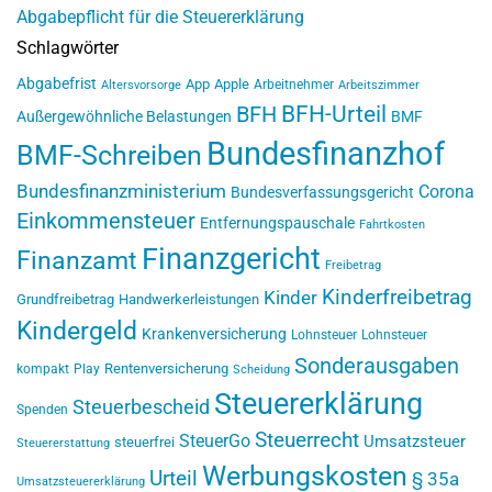
Abgabepflicht für die Steuererklärung
Schlagwörter
Abgabefrist
App
Apple
Arbeitnehmer
Altersvorsorge
Arbeitszimmer
BFH-Urteil
BFH
Außergewöhnliche Belastungen
BMF
Bundesfinanzhof
BMF-Schreiben
Bundesfinanzministerium
Corona
Bundesverfassungsgericht
Einkommensteuer
Entfernungspauschale
Fahrtkosten
Finanzgericht
Finanzamt
Freibetrag
Kinderfreibetrag
Kinder
Grundfreibetrag
Handwerkerleistungen
Kindergeld
Krankenversicherung
Lohnsteuer
Lohnsteuer
Sonderausgaben
Rentenversicherung
kompakt
Play
Scheidung
Steuererklärung
Steuerbescheid
Spenden
Steuerrecht
SteuerGo
Umsatzsteuer
steuerfrei
Steuererstattung
Werbungskosten
Urteil
§ 35a
Umsatzsteuererklärung