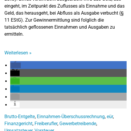
eingeht, im Zeitpunkt des Zuflusses als Einnahme und das
Geld, das herausgeht, bei Abfluss als Ausgabe verbucht (§
11 EStG). Zur Gewinnermittlung sind folglich die
tatsächlich geflossenen Einnahmen und Ausgaben zu
ermitteln.
Weiterlesen
»
Brutto-Entgelte
,
Einnahmen-Überschussrechnung
,
eür
,
Finanzgericht
,
Freiberufler
,
Gewerbetreibende
,
Umsatzsteuer
,
Vorsteuer