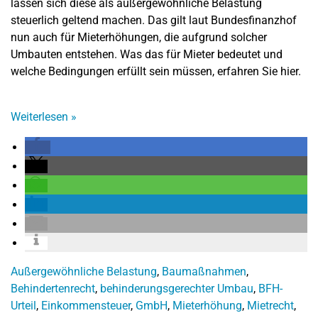
lassen sich diese als außergewöhnliche Belastung
steuerlich geltend machen. Das gilt laut Bundesfinanzhof
nun auch für Mieterhöhungen, die aufgrund solcher
Umbauten entstehen. Was das für Mieter bedeutet und
welche Bedingungen erfüllt sein müssen, erfahren Sie hier.
Weiterlesen
»
Außergewöhnliche Belastung
,
Baumaßnahmen
,
Behindertenrecht
,
behinderungsgerechter Umbau
,
BFH-
Urteil
,
Einkommensteuer
,
GmbH
,
Mieterhöhung
,
Mietrecht
,