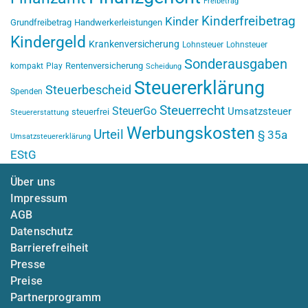
Freibetrag
Kinderfreibetrag
Kinder
Grundfreibetrag
Handwerkerleistungen
Kindergeld
Krankenversicherung
Lohnsteuer
Lohnsteuer
Sonderausgaben
Rentenversicherung
kompakt
Play
Scheidung
Steuererklärung
Steuerbescheid
Spenden
Steuerrecht
SteuerGo
Umsatzsteuer
steuerfrei
Steuererstattung
Werbungskosten
Urteil
§ 35a
Umsatzsteuererklärung
EStG
Über uns
Impressum
AGB
Datenschutz
Barrierefreiheit
Presse
Preise
Partnerprogramm