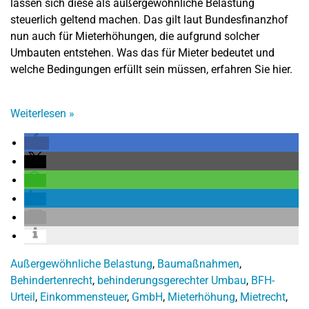
lassen sich diese als außergewöhnliche Belastung
steuerlich geltend machen. Das gilt laut Bundesfinanzhof
nun auch für Mieterhöhungen, die aufgrund solcher
Umbauten entstehen. Was das für Mieter bedeutet und
welche Bedingungen erfüllt sein müssen, erfahren Sie hier.
Weiterlesen
»
Außergewöhnliche Belastung
,
Baumaßnahmen
,
Behindertenrecht
,
behinderungsgerechter Umbau
,
BFH-
Urteil
,
Einkommensteuer
,
GmbH
,
Mieterhöhung
,
Mietrecht
,