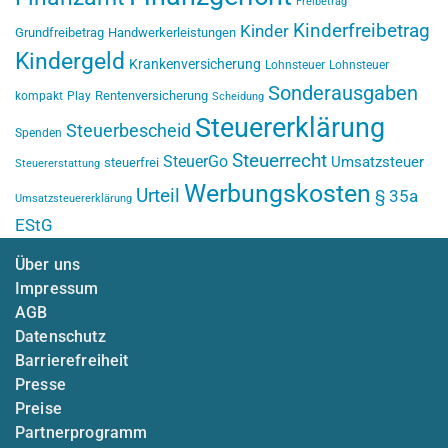
Freibetrag
Kinderfreibetrag
Kinder
Grundfreibetrag
Handwerkerleistungen
Kindergeld
Krankenversicherung
Lohnsteuer
Lohnsteuer
Sonderausgaben
Rentenversicherung
kompakt
Play
Scheidung
Steuererklärung
Steuerbescheid
Spenden
Steuerrecht
SteuerGo
Umsatzsteuer
steuerfrei
Steuererstattung
Werbungskosten
Urteil
§ 35a
Umsatzsteuererklärung
EStG
Über uns
Impressum
AGB
Datenschutz
Barrierefreiheit
Presse
Preise
Partnerprogramm