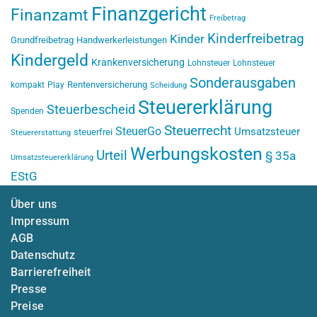
Finanzgericht
Finanzamt
Freibetrag
Kinderfreibetrag
Kinder
Grundfreibetrag
Handwerkerleistungen
Kindergeld
Krankenversicherung
Lohnsteuer
Lohnsteuer
Sonderausgaben
Rentenversicherung
kompakt
Play
Scheidung
Steuererklärung
Steuerbescheid
Spenden
Steuerrecht
SteuerGo
Umsatzsteuer
steuerfrei
Steuererstattung
Werbungskosten
Urteil
§ 35a
Umsatzsteuererklärung
EStG
Über uns
Impressum
AGB
Datenschutz
Barrierefreiheit
Presse
Preise