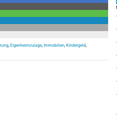
erung
,
Eigenheimzulage
,
Immobilien
,
Kindergeld
,