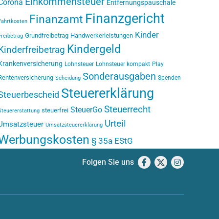
Einkommensteuer
Corona
Entfernungspauschale
Finanzgericht
Finanzamt
Fahrtkosten
Kinder
Grundfreibetrag
Handwerkerleistungen
Freibetrag
Kindergeld
Kinderfreibetrag
Krankenversicherung
Lohnsteuer
Lohnsteuer kompakt
Play
Sonderausgaben
Rentenversicherung
Spenden
Scheidung
Steuererklärung
Steuerbescheid
Steuerrecht
SteuerGo
steuerfrei
Steuererstattung
Urteil
Umsatzsteuer
Umsatzsteuererklärung
Werbungskosten
§ 35a EStG
Folgen Sie uns
Facebook
X
Instagram