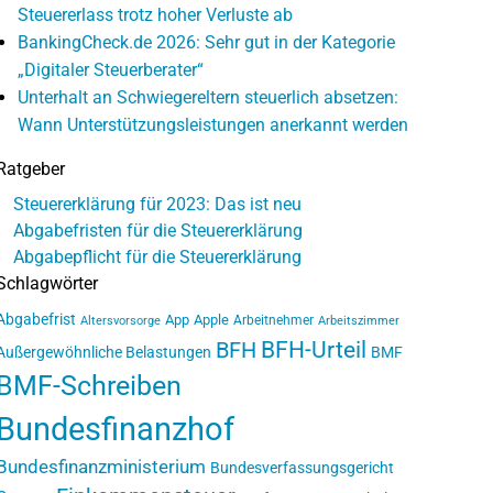
Steuererlass trotz hoher Verluste ab
BankingCheck.de 2026: Sehr gut in der Kategorie
„Digitaler Steuerberater“
Unterhalt an Schwiegereltern steuerlich absetzen:
Wann Unterstützungsleistungen anerkannt werden
Ratgeber
Steuererklärung für 2023: Das ist neu
Abgabefristen für die Steuererklärung
Abgabepflicht für die Steuererklärung
Schlagwörter
Abgabefrist
App
Apple
Arbeitnehmer
Altersvorsorge
Arbeitszimmer
BFH-Urteil
BFH
Außergewöhnliche Belastungen
BMF
BMF-Schreiben
Bundesfinanzhof
Bundesfinanzministerium
Bundesverfassungsgericht