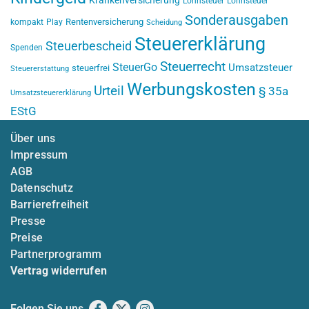
Krankenversicherung
Lohnsteuer
Lohnsteuer
Sonderausgaben
Rentenversicherung
kompakt
Play
Scheidung
Steuererklärung
Steuerbescheid
Spenden
Steuerrecht
SteuerGo
Umsatzsteuer
steuerfrei
Steuererstattung
Werbungskosten
Urteil
§ 35a
Umsatzsteuererklärung
EStG
Über uns
Impressum
AGB
Datenschutz
Barrierefreiheit
Presse
Preise
Partnerprogramm
Vertrag widerrufen
Folgen Sie uns
Facebook
X
Instagram