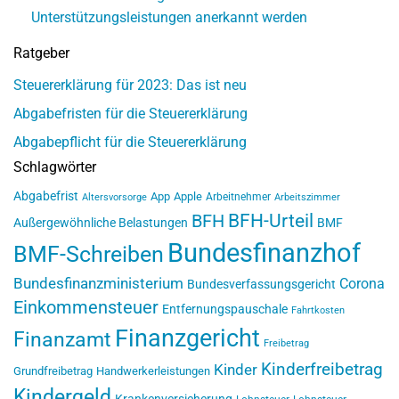
Unterstützungsleistungen anerkannt werden
Ratgeber
Steuererklärung für 2023: Das ist neu
Abgabefristen für die Steuererklärung
Abgabepflicht für die Steuererklärung
Schlagwörter
Abgabefrist
App
Apple
Arbeitnehmer
Altersvorsorge
Arbeitszimmer
BFH-Urteil
BFH
Außergewöhnliche Belastungen
BMF
Bundesfinanzhof
BMF-Schreiben
Bundesfinanzministerium
Corona
Bundesverfassungsgericht
Einkommensteuer
Entfernungspauschale
Fahrtkosten
Finanzgericht
Finanzamt
Freibetrag
Kinderfreibetrag
Kinder
Grundfreibetrag
Handwerkerleistungen
Kindergeld