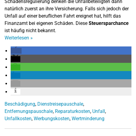
Schadensregulierung denken die Unfallbeteiligten dann
natürlich zuerst an ihre Versicherung. Falls sich jedoch der
Unfall auf einer beruflichen Fahrt ereignet hat, hilft das
Finanzamt bei eigenen Schäden. Diese
Steuersparchance
ist häufig nicht bekannt.
Weiterlesen
»
Beschädigung
,
Dienstreisepauschale
,
Entfernungspauschale
,
Reparaturkosten
,
Unfall
,
Unfallkosten
,
Werbungskosten
,
Wertminderung