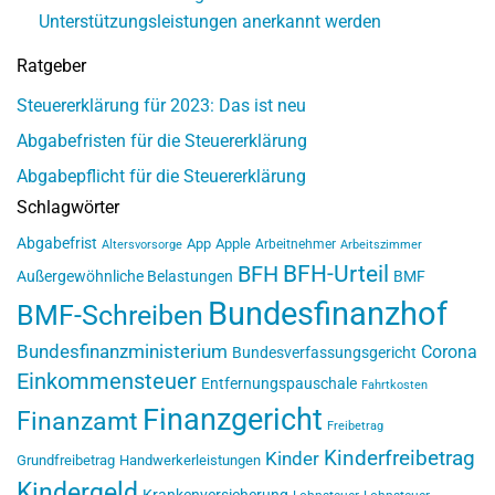
Unterstützungsleistungen anerkannt werden
Ratgeber
Steuererklärung für 2023: Das ist neu
Abgabefristen für die Steuererklärung
Abgabepflicht für die Steuererklärung
Schlagwörter
Abgabefrist
App
Apple
Arbeitnehmer
Altersvorsorge
Arbeitszimmer
BFH-Urteil
BFH
Außergewöhnliche Belastungen
BMF
Bundesfinanzhof
BMF-Schreiben
Bundesfinanzministerium
Corona
Bundesverfassungsgericht
Einkommensteuer
Entfernungspauschale
Fahrtkosten
Finanzgericht
Finanzamt
Freibetrag
Kinderfreibetrag
Kinder
Grundfreibetrag
Handwerkerleistungen
Kindergeld