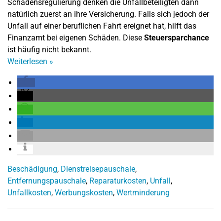
Schadensregulierung denken die Unfallbeteiligten dann
natürlich zuerst an ihre Versicherung. Falls sich jedoch der
Unfall auf einer beruflichen Fahrt ereignet hat, hilft das
Finanzamt bei eigenen Schäden. Diese
Steuersparchance
ist häufig nicht bekannt.
Weiterlesen
»
Beschädigung
,
Dienstreisepauschale
,
Entfernungspauschale
,
Reparaturkosten
,
Unfall
,
Unfallkosten
,
Werbungskosten
,
Wertminderung