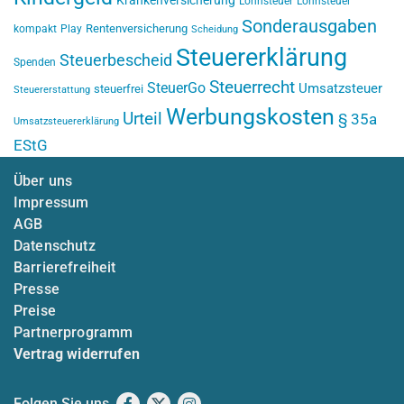
Krankenversicherung
Lohnsteuer
Lohnsteuer
Sonderausgaben
Rentenversicherung
kompakt
Play
Scheidung
Steuererklärung
Steuerbescheid
Spenden
Steuerrecht
SteuerGo
Umsatzsteuer
steuerfrei
Steuererstattung
Werbungskosten
Urteil
§ 35a
Umsatzsteuererklärung
EStG
Über uns
Impressum
AGB
Datenschutz
Barrierefreiheit
Presse
Preise
Partnerprogramm
Vertrag widerrufen
Folgen Sie uns
Facebook
X
Instagram