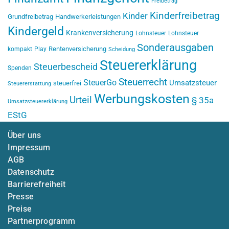
Freibetrag
Kinderfreibetrag
Kinder
Grundfreibetrag
Handwerkerleistungen
Kindergeld
Krankenversicherung
Lohnsteuer
Lohnsteuer
Sonderausgaben
Rentenversicherung
kompakt
Play
Scheidung
Steuererklärung
Steuerbescheid
Spenden
Steuerrecht
SteuerGo
Umsatzsteuer
steuerfrei
Steuererstattung
Werbungskosten
Urteil
§ 35a
Umsatzsteuererklärung
EStG
Über uns
Impressum
AGB
Datenschutz
Barrierefreiheit
Presse
Preise
Partnerprogramm