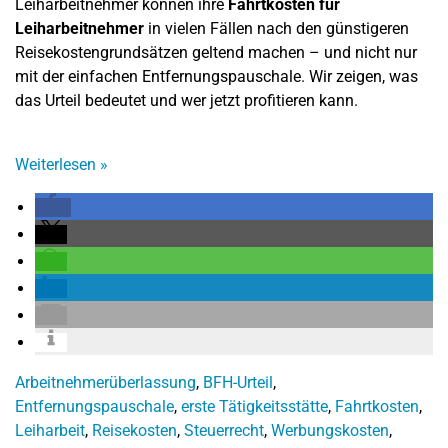
Leiharbeitnehmer können ihre
Fahrtkosten für
Leiharbeitnehmer
in vielen Fällen nach den günstigeren
Reisekostengrundsätzen geltend machen – und nicht nur
mit der einfachen Entfernungspauschale. Wir zeigen, was
das Urteil bedeutet und wer jetzt profitieren kann.
Weiterlesen
»
Arbeitnehmerüberlassung
,
BFH-Urteil
,
Entfernungspauschale
,
erste Tätigkeitsstätte
,
Fahrtkosten
,
Leiharbeit
,
Reisekosten
,
Steuerrecht
,
Werbungskosten
,