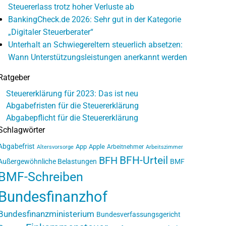
Steuererlass trotz hoher Verluste ab
BankingCheck.de 2026: Sehr gut in der Kategorie
„Digitaler Steuerberater“
Unterhalt an Schwiegereltern steuerlich absetzen:
Wann Unterstützungsleistungen anerkannt werden
Ratgeber
Steuererklärung für 2023: Das ist neu
Abgabefristen für die Steuererklärung
Abgabepflicht für die Steuererklärung
Schlagwörter
Abgabefrist
App
Apple
Arbeitnehmer
Altersvorsorge
Arbeitszimmer
BFH-Urteil
BFH
Außergewöhnliche Belastungen
BMF
BMF-Schreiben
Bundesfinanzhof
Bundesfinanzministerium
Bundesverfassungsgericht