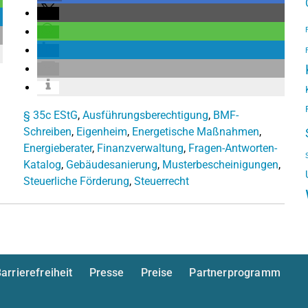
§ 35c EStG
,
Ausführungsberechtigung
,
BMF-
Schreiben
,
Eigenheim
,
Energetische Maßnahmen
,
Energieberater
,
Finanzverwaltung
,
Fragen-Antworten-
Katalog
,
Gebäudesanierung
,
Musterbescheinigungen
,
Steuerliche Förderung
,
Steuerrecht
arrierefreiheit
Presse
Preise
Partnerprogramm