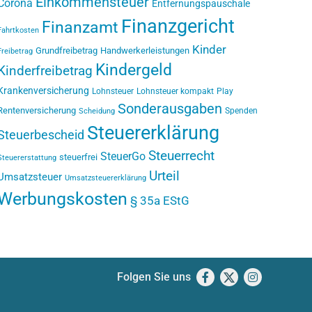
Einkommensteuer
Corona
Entfernungspauschale
Finanzgericht
Finanzamt
Fahrtkosten
Kinder
Grundfreibetrag
Handwerkerleistungen
Freibetrag
Kindergeld
Kinderfreibetrag
Krankenversicherung
Lohnsteuer
Lohnsteuer kompakt
Play
Sonderausgaben
Rentenversicherung
Spenden
Scheidung
Steuererklärung
Steuerbescheid
Steuerrecht
SteuerGo
steuerfrei
Steuererstattung
Urteil
Umsatzsteuer
Umsatzsteuererklärung
Werbungskosten
§ 35a EStG
Folgen Sie uns
Facebook
X
Instagram