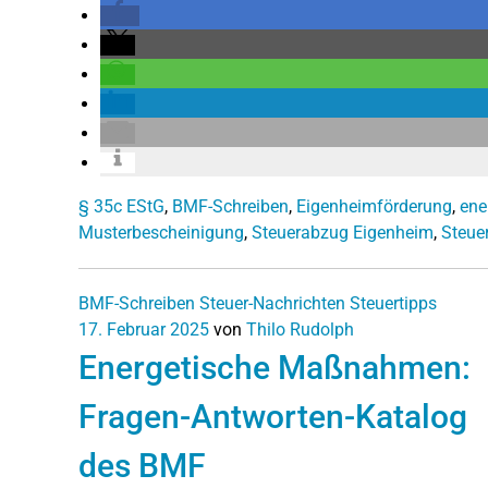
§ 35c EStG
,
BMF-Schreiben
,
Eigenheimförderung
,
ene
Musterbescheinigung
,
Steuerabzug Eigenheim
,
Steue
BMF-Schreiben
Steuer-Nachrichten
Steuertipps
17. Februar 2025
von
Thilo Rudolph
Energetische Maßnahmen:
Fragen-Antworten-Katalog
des BMF