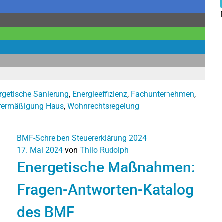
rgetische Sanierung
,
Energieeffizienz
,
Fachunternehmen
,
rermäßigung Haus
,
Wohnrechtsregelung
BMF-Schreiben
Steuererklärung 2024
17. Mai 2024
von
Thilo Rudolph
Energetische Maßnahmen:
Fragen-Antworten-Katalog
des BMF