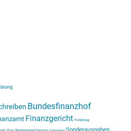
klärung
Bundesfinanzhof
hreiben
Finanzgericht
nanzamt
Freibetrag
Sonderausgaben
Rentenversicherung
pakt
Play
Scheidung