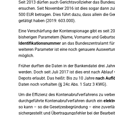
Seit 2013 dürfen auch Gerichtsvollzieher das Bundes
ersuchen. Seit November 2016 ist dies sogar dann zu
500 EUR betragen. Dies führt dazu, dass allein die G
getätigt haben (2019: 603.000).
Eine Verschärfung der Kontenspionage gibt es seit 202
bisherigen Parametern (Name, Vorname und Geburts
Identifikationsnummer
an das Bundeszentralamt für S
weiteren Parameter ist eine noch genauere Auswertu
möglich.
Früher durften die Daten in der Bankendatei drei Jah
werden. Doch seit Juli 2017 ist dies erst nach Ablau
Depots erlaubt. Das heißt: Bis zu 10 Jahre
nach Aufl
Daten noch vorhalten (§ 24c Abs. 1 Satz 3 KWG).
Um die Effizienz des Kontenabrufverfahrens zu verbes
durchgeführte Kontenabrufverfahren durch ein
elekt
so kann – so die Gesetzesbegründung – eine zuverlä
sichergestellt und Übertragungsfehler bei der Bear