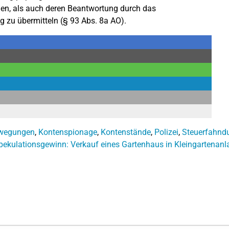
en, als auch deren Beantwortung durch das
 zu übermitteln (§ 93 Abs. 8a AO).
wegungen
,
Kontenspionage
,
Kontenstände
,
Polizei
,
Steuerfahnd
pekulationsgewinn: Verkauf eines Gartenhaus in Kleingartenan