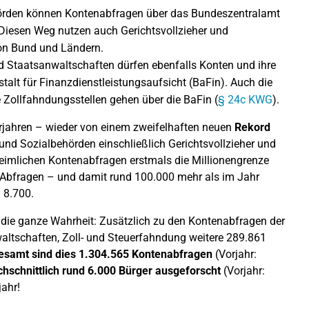
hörden können Kontenabfragen über das Bundeszentralamt
 Diesen Weg nutzen auch Gerichtsvollzieher und
on Bund und Ländern.
d Staatsanwaltschaften dürfen ebenfalls Konten und ihre
alt für Finanzdienstleistungsaufsicht (BaFin). Auch die
 Zollfahndungsstellen gehen über die BaFin (
§ 24c KWG
).
Vorjahren – wieder von einem zweifelhaften neuen
Rekord
und Sozialbehörden einschließlich Gerichtsvollzieher und
imlichen Kontenabfragen erstmals die Millionengrenze
 Abfragen – und damit rund 100.000 mehr als im Jahr
 8.700.
t die ganze Wahrheit: Zusätzlich zu den Kontenabfragen der
altschaften, Zoll- und Steuerfahndung weitere 289.861
esamt sind dies 1.304.565 Kontenabfragen
(Vorjahr:
chschnittlich rund 6.000 Bürger ausgeforscht
(Vorjahr:
jahr!