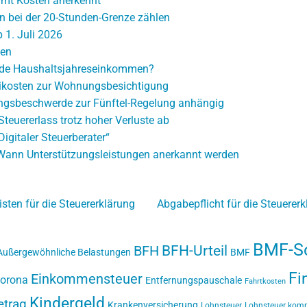
mt Kosten anerkennt
en bei der 20-Stunden-Grenze zählen
 1. Juli 2026
ten
rnde Haushaltsjahreseinkommen?
ikosten zur Wohnungsbesichtigung
sungsbeschwerde zur Fünftel-Regelung anhängig
teuererlass trotz hoher Verluste ab
igitaler Steuerberater“
: Wann Unterstützungsleistungen anerkannt werden
sten für die Steuererklärung
Abgabepflicht für die Steuerer
BMF-Sc
BFH-Urteil
BFH
Außergewöhnliche Belastungen
BMF
Fi
Einkommensteuer
orona
Entfernungspauschale
Fahrtkosten
Kindergeld
etrag
Krankenversicherung
Lohnsteuer
Lohnsteuer kom