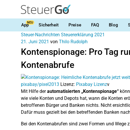
NEU
App
Sicherheit
Preise
FAQ
Blog
Steuer-Nachrichten
Steuererklärung 2021
21. Juni 2021
von
Thilo Rudolph
Kontenspionage: Pro Tag ru
Kontenabrufe
pixabay/pixel2013
Lizenz:
Pixabay Lizenz
v
Mit Hilfe der
automatisierten „Kontenspionage“
könne
wie viele Konten und Depots hat, wann die Konten er
betroffenen Bürger und Banken nichts. Nicht ersich
Dafür muss gezielt bei den betreffenden Banken nac
Bei den Kontenabrufen sind zwei Formen und Wege z