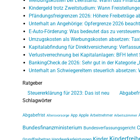
Werbungskosten bei Leerstand: Wann das Finanza
Kindergeld trotz Zweitstudium: Wann Freistellung
Pfändungsfreigrenzen 2026: Höhere Freibeträge ab
Unterhalt an Angehörige: Opfergrenze 2026 beach
E-Auto-Förderung: Was bedeutet das zu versteue
Umzugskosten als Werbungskosten absetzen: Tax
Kapitalabfindung für Direktversicherung: Verfas
Verlustverrechnung bei Kapitalanlagen: BFH lehnt S
BankingCheck.de 2026: Sehr gut in der Kategorie „D
Unterhalt an Schwiegereltern steuerlich absetzen
Ratgeber
Steuererklärung für 2023: Das ist neu
Abgabefri
Schlagwörter
Abgabefrist
App
Apple
Arbeitnehmer
Altersvorsorge
Arbeitszimmer
Bundesfinanzministerium
C
Bundesverfassungsgericht
Kinderfreib
Kinder
Grundfreibetrag
Handwerkerleistungen