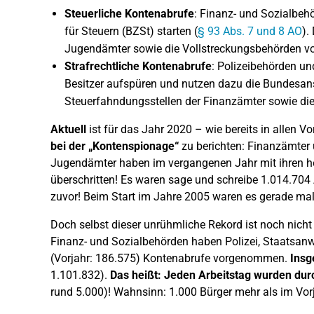
Steuerliche Kontenabrufe
: Finanz- und Sozialbe
für Steuern (BZSt) starten (
§ 93 Abs. 7 und 8 AO
).
Jugendämter sowie die Vollstreckungsbehörden v
Strafrechtliche Kontenabrufe
: Polizeibehörden un
Besitzer aufspüren und nutzen dazu die Bundesanst
Steuerfahndungsstellen der Finanzämter sowie die
Aktuell
ist für das Jahr 2020 – wie bereits in allen 
bei
der „
Kontenspionage“
zu berichten: Finanzämter 
Jugendämter haben im vergangenen Jahr mit ihren he
überschritten! Es waren sage und schreibe 1.014.704
zuvor! Beim Start im Jahre 2005 waren es gerade mal
Doch selbst dieser unrühmliche Rekord ist noch nich
Finanz- und Sozialbehörden haben Polizei, Staatsanw
(Vorjahr: 186.575) Kontenabrufe vorgenommen.
Insg
1.101.832).
Das heißt: Jeden Arbeitstag wurden dur
rund 5.000)! Wahnsinn: 1.000 Bürger mehr als im Vor