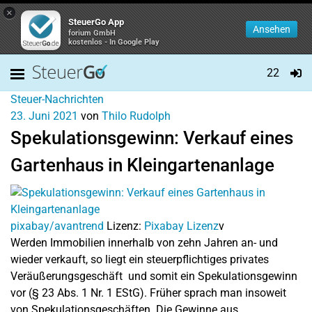
×
SteuerGo App
Ansehen
forium GmbH
kostenlos - In Google Play
22
Steuer-Nachrichten
23. Juni 2021
von
Thilo Rudolph
Spekulationsgewinn: Verkauf eines
Gartenhaus in Kleingartenanlage
pixabay/avantrend
Lizenz:
Pixabay Lizenz
v
Werden Immobilien innerhalb von zehn Jahren an- und
wieder verkauft, so liegt ein steuerpflichtiges privates
Veräußerungsgeschäft und somit ein Spekulationsgewinn
vor (§ 23 Abs. 1 Nr. 1 EStG). Früher sprach man insoweit
von Spekulationsgeschäften. Die Gewinne aus