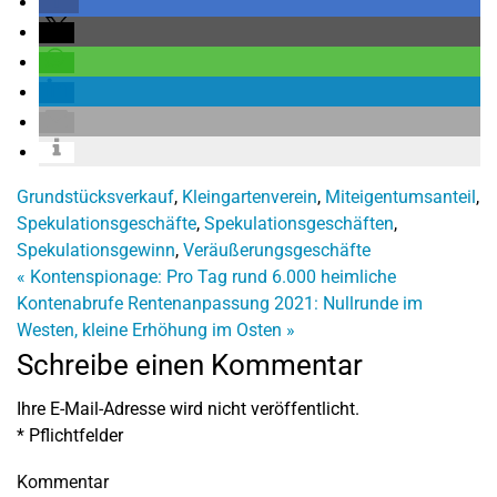
Grundstücksverkauf
,
Kleingartenverein
,
Miteigentumsanteil
,
Spekulationsgeschäfte
,
Spekulationsgeschäften
,
Spekulationsgewinn
,
Veräußerungsgeschäfte
«
Kontenspionage: Pro Tag rund 6.000 heimliche
Kontenabrufe
Rentenanpassung 2021: Nullrunde im
Westen, kleine Erhöhung im Osten
»
Schreibe einen Kommentar
Ihre E-Mail-Adresse wird nicht veröffentlicht.
*
Pflichtfelder
Kommentar