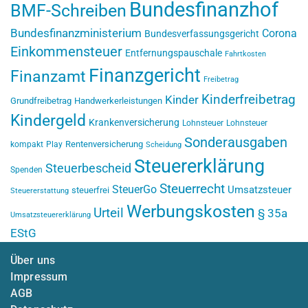
Bundesfinanzhof
BMF-Schreiben
Bundesfinanzministerium
Corona
Bundesverfassungsgericht
Einkommensteuer
Entfernungspauschale
Fahrtkosten
Finanzgericht
Finanzamt
Freibetrag
Kinderfreibetrag
Kinder
Grundfreibetrag
Handwerkerleistungen
Kindergeld
Krankenversicherung
Lohnsteuer
Lohnsteuer
Sonderausgaben
Rentenversicherung
kompakt
Play
Scheidung
Steuererklärung
Steuerbescheid
Spenden
Steuerrecht
SteuerGo
Umsatzsteuer
steuerfrei
Steuererstattung
Werbungskosten
Urteil
§ 35a
Umsatzsteuererklärung
EStG
Über uns
Impressum
AGB