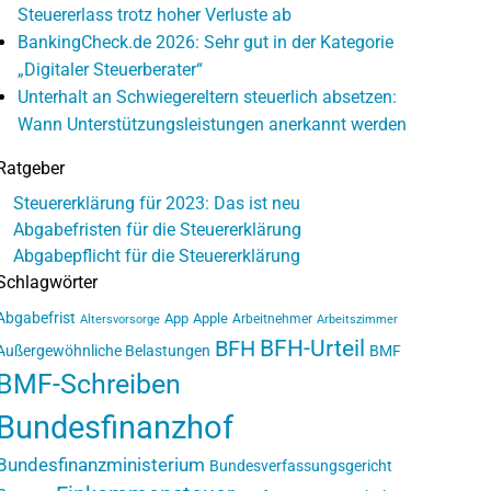
Steuererlass trotz hoher Verluste ab
BankingCheck.de 2026: Sehr gut in der Kategorie
„Digitaler Steuerberater“
Unterhalt an Schwiegereltern steuerlich absetzen:
Wann Unterstützungsleistungen anerkannt werden
Ratgeber
Steuererklärung für 2023: Das ist neu
Abgabefristen für die Steuererklärung
Abgabepflicht für die Steuererklärung
Schlagwörter
Abgabefrist
App
Apple
Arbeitnehmer
Altersvorsorge
Arbeitszimmer
BFH-Urteil
BFH
Außergewöhnliche Belastungen
BMF
BMF-Schreiben
Bundesfinanzhof
Bundesfinanzministerium
Bundesverfassungsgericht