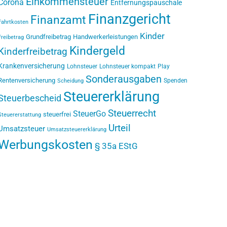
Einkommensteuer
Corona
Entfernungspauschale
Finanzgericht
Finanzamt
Fahrtkosten
Kinder
Grundfreibetrag
Handwerkerleistungen
Freibetrag
Kindergeld
Kinderfreibetrag
Krankenversicherung
Lohnsteuer
Lohnsteuer kompakt
Play
Sonderausgaben
Rentenversicherung
Spenden
Scheidung
Steuererklärung
Steuerbescheid
Steuerrecht
SteuerGo
steuerfrei
Steuererstattung
Urteil
Umsatzsteuer
Umsatzsteuererklärung
Werbungskosten
§ 35a EStG