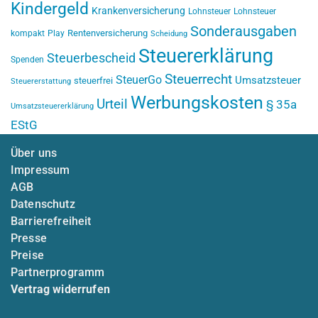
Kindergeld
Krankenversicherung
Lohnsteuer
Lohnsteuer
Sonderausgaben
Rentenversicherung
kompakt
Play
Scheidung
Steuererklärung
Steuerbescheid
Spenden
Steuerrecht
SteuerGo
Umsatzsteuer
steuerfrei
Steuererstattung
Werbungskosten
Urteil
§ 35a
Umsatzsteuererklärung
EStG
Über uns
Impressum
AGB
Datenschutz
Barrierefreiheit
Presse
Preise
Partnerprogramm
Vertrag widerrufen