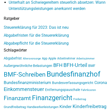
Unterhalt an Schwiegereltern steuerlich absetzen: Wann
Unterstützungsleistungen anerkannt werden
Ratgeber
Steuererklärung für 2023: Das ist neu
Abgabefristen für die Steuererklärung
Abgabepflicht für die Steuererklärung
Schlagwörter
Abgabefrist
App
Apple
Arbeitnehmer
Altersvorsorge
Arbeitszimmer
BFH-Urteil
BFH
Außergewöhnliche Belastungen
BMF
Bundesfinanzhof
BMF-Schreiben
Bundesfinanzministerium
Corona
Bundesverfassungsgericht
Einkommensteuer
Entfernungspauschale
Fahrtkosten
Finanzgericht
Finanzamt
Freibetrag
Kinderfreibetrag
Kinder
Grundfreibetrag
Handwerkerleistungen