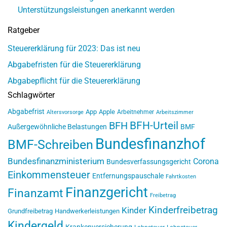
Unterstützungsleistungen anerkannt werden
Ratgeber
Steuererklärung für 2023: Das ist neu
Abgabefristen für die Steuererklärung
Abgabepflicht für die Steuererklärung
Schlagwörter
Abgabefrist
App
Apple
Arbeitnehmer
Altersvorsorge
Arbeitszimmer
BFH-Urteil
BFH
Außergewöhnliche Belastungen
BMF
Bundesfinanzhof
BMF-Schreiben
Bundesfinanzministerium
Corona
Bundesverfassungsgericht
Einkommensteuer
Entfernungspauschale
Fahrtkosten
Finanzgericht
Finanzamt
Freibetrag
Kinderfreibetrag
Kinder
Grundfreibetrag
Handwerkerleistungen
Kindergeld