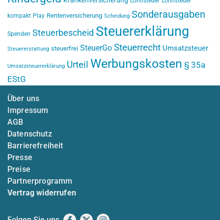
Krankenversicherung
Lohnsteuer
Lohnsteuer
Sonderausgaben
Rentenversicherung
kompakt
Play
Scheidung
Steuererklärung
Steuerbescheid
Spenden
Steuerrecht
SteuerGo
Umsatzsteuer
steuerfrei
Steuererstattung
Werbungskosten
Urteil
§ 35a
Umsatzsteuererklärung
EStG
Über uns
Impressum
AGB
Datenschutz
Barrierefreiheit
Presse
Preise
Partnerprogramm
Vertrag widerrufen
Folgen Sie uns
Facebook
X
Instagram