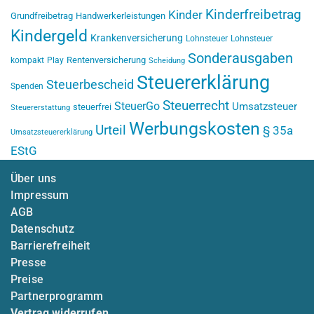
Kinderfreibetrag
Kinder
Grundfreibetrag
Handwerkerleistungen
Kindergeld
Krankenversicherung
Lohnsteuer
Lohnsteuer
Sonderausgaben
Rentenversicherung
kompakt
Play
Scheidung
Steuererklärung
Steuerbescheid
Spenden
Steuerrecht
SteuerGo
Umsatzsteuer
steuerfrei
Steuererstattung
Werbungskosten
Urteil
§ 35a
Umsatzsteuererklärung
EStG
Über uns
Impressum
AGB
Datenschutz
Barrierefreiheit
Presse
Preise
Partnerprogramm
Vertrag widerrufen