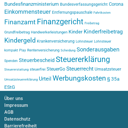
Bundesfinanzministerium
Corona
Bundesverfassungsgericht
Einkommensteuer
Entfernungspauschale
Fahrtkosten
Finanzgericht
Finanzamt
Freibetrag
Kinderfreibetrag
Kinder
Grundfreibetrag
Handwerkerleistungen
Kindergeld
Krankenversicherung
Lohnsteuer
Lohnsteuer
Sonderausgaben
Rentenversicherung
kompakt
Play
Scheidung
Steuererklärung
Steuerbescheid
Spenden
Steuerrecht
SteuerGo
Umsatzsteuer
steuerfrei
Steuererstattung
Werbungskosten
Urteil
§ 35a
Umsatzsteuererklärung
EStG
Über uns
Impressum
AGB
Datenschutz
Barrierefreiheit