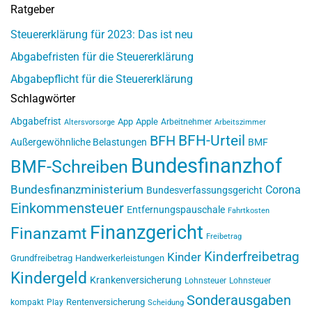
Ratgeber
Steuererklärung für 2023: Das ist neu
Abgabefristen für die Steuererklärung
Abgabepflicht für die Steuererklärung
Schlagwörter
Abgabefrist
App
Apple
Arbeitnehmer
Altersvorsorge
Arbeitszimmer
BFH-Urteil
BFH
Außergewöhnliche Belastungen
BMF
Bundesfinanzhof
BMF-Schreiben
Bundesfinanzministerium
Corona
Bundesverfassungsgericht
Einkommensteuer
Entfernungspauschale
Fahrtkosten
Finanzgericht
Finanzamt
Freibetrag
Kinderfreibetrag
Kinder
Grundfreibetrag
Handwerkerleistungen
Kindergeld
Krankenversicherung
Lohnsteuer
Lohnsteuer
Sonderausgaben
Rentenversicherung
kompakt
Play
Scheidung