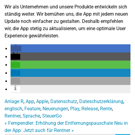
Wir als Unternehmen und unsere Produkte entwickeln sich
ständig weiter. Wir bemühen uns, die App mit jedem neuen
Update noch einfacher zu gestalten. Deshalb empfehlen
wir, die App stetig zu aktualisieren, um eine optimale User
Experience gewährleisten.
Anlage R
,
App
,
Apple
,
Datenschutz
,
Dateschutzerklärung
,
englisch
,
Feature
,
Neuerungen
,
Play
,
Release
,
Rente
,
Rentner
,
Sprache
,
SteuerGo
«
Fernpendler: Erhöhung der Entfernungspauschale
Neu in
der App: Jetzt auch für Rentner
»