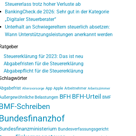
Steuererlass trotz hoher Verluste ab
BankingCheck.de 2026: Sehr gut in der Kategorie
„Digitaler Steuerberater“
Unterhalt an Schwiegereltern steuerlich absetzen:
Wann Unterstützungsleistungen anerkannt werden
Ratgeber
Steuererklärung für 2023: Das ist neu
Abgabefristen für die Steuererklärung
Abgabepflicht für die Steuererklärung
Schlagwörter
Abgabefrist
App
Apple
Arbeitnehmer
Altersvorsorge
Arbeitszimmer
BFH-Urteil
BFH
Außergewöhnliche Belastungen
BMF
BMF-Schreiben
Bundesfinanzhof
Bundesfinanzministerium
Bundesverfassungsgericht