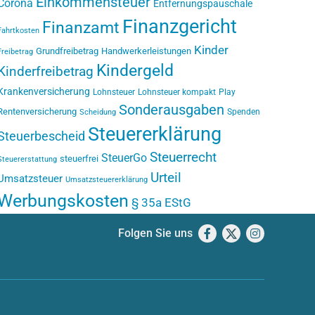
Einkommensteuer
Corona
Entfernungspauschale
Finanzgericht
Finanzamt
Fahrtkosten
Kinder
Grundfreibetrag
Handwerkerleistungen
Freibetrag
Kindergeld
Kinderfreibetrag
Krankenversicherung
Lohnsteuer
Lohnsteuer kompakt
Play
Sonderausgaben
Rentenversicherung
Spenden
Scheidung
Steuererklärung
Steuerbescheid
Steuerrecht
SteuerGo
steuerfrei
Steuererstattung
Urteil
Umsatzsteuer
Umsatzsteuererklärung
Werbungskosten
§ 35a EStG
Folgen Sie uns
Facebook
X
Instagram