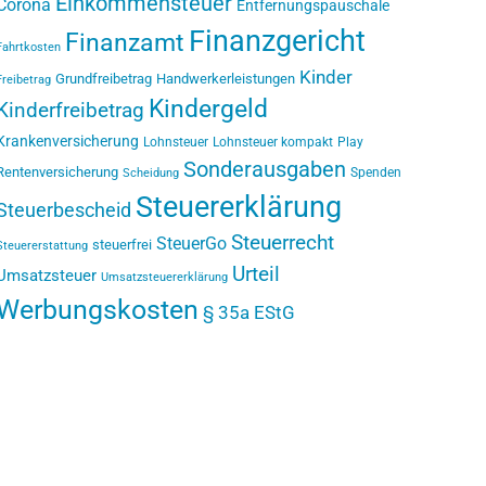
Einkommensteuer
Corona
Entfernungspauschale
Finanzgericht
Finanzamt
Fahrtkosten
Kinder
Grundfreibetrag
Handwerkerleistungen
Freibetrag
Kindergeld
Kinderfreibetrag
Krankenversicherung
Lohnsteuer
Lohnsteuer kompakt
Play
Sonderausgaben
Rentenversicherung
Spenden
Scheidung
Steuererklärung
Steuerbescheid
Steuerrecht
SteuerGo
steuerfrei
Steuererstattung
Urteil
Umsatzsteuer
Umsatzsteuererklärung
Werbungskosten
§ 35a EStG