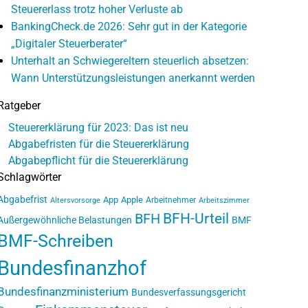
Steuererlass trotz hoher Verluste ab
BankingCheck.de 2026: Sehr gut in der Kategorie
„Digitaler Steuerberater“
Unterhalt an Schwiegereltern steuerlich absetzen:
Wann Unterstützungsleistungen anerkannt werden
Ratgeber
Steuererklärung für 2023: Das ist neu
Abgabefristen für die Steuererklärung
Abgabepflicht für die Steuererklärung
Schlagwörter
Abgabefrist
App
Apple
Arbeitnehmer
Altersvorsorge
Arbeitszimmer
BFH-Urteil
BFH
Außergewöhnliche Belastungen
BMF
BMF-Schreiben
Bundesfinanzhof
Bundesfinanzministerium
Bundesverfassungsgericht