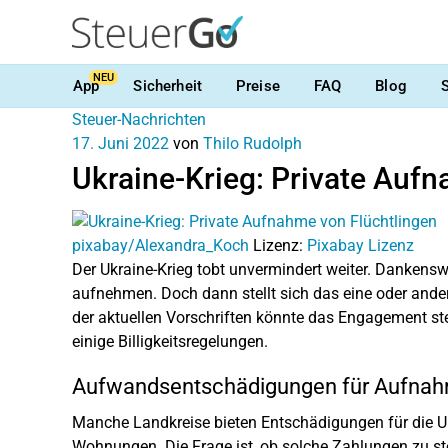
NEU
App
Sicherheit
Preise
FAQ
Blog
Steuer-Nachrichten
17. Juni 2022
von
Thilo Rudolph
Ukraine-Krieg: Private Auf
pixabay/Alexandra_Koch
Lizenz:
Pixabay Lizenz
Der Ukraine-Krieg tobt unvermindert weiter. Dankenswe
aufnehmen. Doch dann stellt sich das eine oder ande
der aktuellen Vorschriften könnte das Engagement steu
einige Billigkeitsregelungen.
Aufwandsentschädigungen für Aufnah
Manche Landkreise bieten Entschädigungen für die Unt
Wohnungen. Die Frage ist, ob solche Zahlungen zu ste