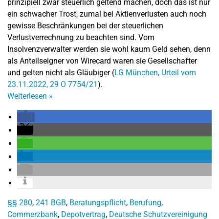
prinzipiell zwar steuerlich geltend machen, doch das ist nur
ein schwacher Trost, zumal bei Aktienverlusten auch noch
gewisse Beschränkungen bei der steuerlichen
Verlustverrechnung zu beachten sind. Vom
Insolvenzverwalter werden sie wohl kaum Geld sehen, denn
als Anteilseigner von Wirecard waren sie Gesellschafter
und gelten nicht als Gläubiger (
LG München, Urteil vom
23.11.2022, 29 O 7754/21
).
Weiterlesen
»
§§ 280
,
241 BGB
,
Beratungspflicht
,
Berufung
,
Commerzbank
,
Depotvertrag
,
Deutsche Schutzvereinigung