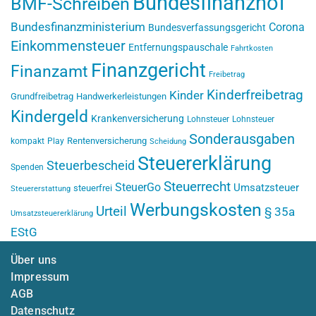
Bundesfinanzhof
BMF-Schreiben
Bundesfinanzministerium
Corona
Bundesverfassungsgericht
Einkommensteuer
Entfernungspauschale
Fahrtkosten
Finanzgericht
Finanzamt
Freibetrag
Kinderfreibetrag
Kinder
Grundfreibetrag
Handwerkerleistungen
Kindergeld
Krankenversicherung
Lohnsteuer
Lohnsteuer
Sonderausgaben
Rentenversicherung
kompakt
Play
Scheidung
Steuererklärung
Steuerbescheid
Spenden
Steuerrecht
SteuerGo
Umsatzsteuer
steuerfrei
Steuererstattung
Werbungskosten
Urteil
§ 35a
Umsatzsteuererklärung
EStG
Über uns
Impressum
AGB
Datenschutz