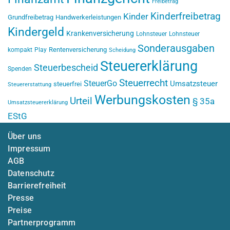
Freibetrag
Kinderfreibetrag
Kinder
Grundfreibetrag
Handwerkerleistungen
Kindergeld
Krankenversicherung
Lohnsteuer
Lohnsteuer
Sonderausgaben
Rentenversicherung
kompakt
Play
Scheidung
Steuererklärung
Steuerbescheid
Spenden
Steuerrecht
SteuerGo
Umsatzsteuer
steuerfrei
Steuererstattung
Werbungskosten
Urteil
§ 35a
Umsatzsteuererklärung
EStG
Über uns
Impressum
AGB
Datenschutz
Barrierefreiheit
Presse
Preise
Partnerprogramm