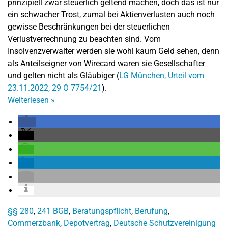
prinzipiell zwar steuerlich geltend machen, doch das ist nur
ein schwacher Trost, zumal bei Aktienverlusten auch noch
gewisse Beschränkungen bei der steuerlichen
Verlustverrechnung zu beachten sind. Vom
Insolvenzverwalter werden sie wohl kaum Geld sehen, denn
als Anteilseigner von Wirecard waren sie Gesellschafter
und gelten nicht als Gläubiger (
LG München, Urteil vom
23.11.2022, 29 O 7754/21
).
Weiterlesen
»
§§ 280
,
241 BGB
,
Beratungspflicht
,
Berufung
,
Commerzbank
,
Depotvertrag
,
Deutsche Schutzvereinigung