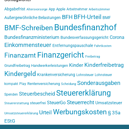
Abgabefrist
App
Apple
Arbeitnehmer
Altersvorsorge
Arbeitszimmer
BFH-Urteil
BFH
Außergewöhnliche Belastungen
BMF
Bundesfinanzhof
BMF-Schreiben
Bundesfinanzministerium
Corona
Bundesverfassungsgericht
Einkommensteuer
Entfernungspauschale
Fahrtkosten
Finanzgericht
Finanzamt
Freibetrag
Kinderfreibetrag
Kinder
Grundfreibetrag
Handwerkerleistungen
Kindergeld
Krankenversicherung
Lohnsteuer
Lohnsteuer
Sonderausgaben
Rentenversicherung
kompakt
Play
Scheidung
Steuererklärung
Steuerbescheid
Spenden
Steuerrecht
SteuerGo
Umsatzsteuer
steuerfrei
Steuererstattung
Werbungskosten
Urteil
§ 35a
Umsatzsteuererklärung
EStG