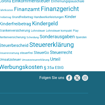
Einkommensteuer
Corona
Entfernungspauschale
Finanzgericht
Finanzamt
Fahrtkosten
Kinder
Grundfreibetrag
Handwerkerleistungen
Freibetrag
Kindergeld
Kinderfreibetrag
Krankenversicherung
Lohnsteuer
Lohnsteuer kompakt
Play
Sonderausgaben
Rentenversicherung
Spenden
Scheidung
Steuererklärung
Steuerbescheid
Steuerrecht
SteuerGo
steuerfrei
Steuererstattung
Urteil
Umsatzsteuer
Umsatzsteuererklärung
Werbungskosten
§ 35a EStG
Folgen Sie uns
Facebook
X
Instagram