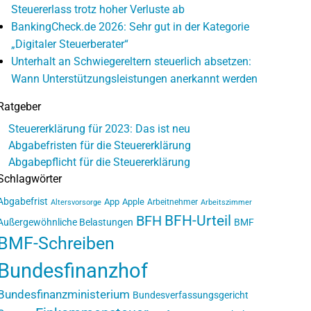
Steuererlass trotz hoher Verluste ab
BankingCheck.de 2026: Sehr gut in der Kategorie
„Digitaler Steuerberater“
Unterhalt an Schwiegereltern steuerlich absetzen:
Wann Unterstützungsleistungen anerkannt werden
Ratgeber
Steuererklärung für 2023: Das ist neu
Abgabefristen für die Steuererklärung
Abgabepflicht für die Steuererklärung
Schlagwörter
Abgabefrist
App
Apple
Arbeitnehmer
Altersvorsorge
Arbeitszimmer
BFH-Urteil
BFH
Außergewöhnliche Belastungen
BMF
BMF-Schreiben
Bundesfinanzhof
Bundesfinanzministerium
Bundesverfassungsgericht